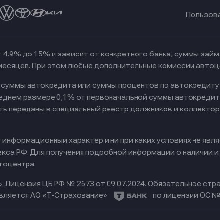
Пользов
 4.9% до 15% и зависит от конкретного банка, суммы зай
 месяцев. При этом любые дополнительные комиссии автоц
к суммы автокредита или суммы процентов по автокредиту
реднем размере 0,1% от первоначальной суммы автокредит
ть переданы в специальный реестр должников и коллектор
информационный характер и ни при каких условиях не явл
са РФ. Для получения подробной информации о наличии и с
тоцентра.
».
Лицензия ЦБ РФ № 2673 от 09.07.2024.
Обязательное стра
вляется АО «Т-Страхование»
по лицензии ОС № 