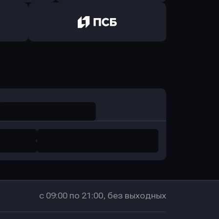
ь заявку
Оправить заявку
санс Банк
в Локо-Банк
Оправить заявку
в Промсвязьбанк
с 09:00 по 21:00, без выходных