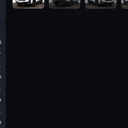
3
т
.
л
.
н
.
й