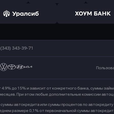
ь заявку
Оправить заявку
Оправит
а Банк
в Центр-Инвест
в Ренес
Оправить заявку
Оправить заявку
в Уралсиб Банк
в Хоум Банк
 (343) 343-39-71
Пользов
 4.9% до 15% и зависит от конкретного банка, суммы зай
 месяцев. При этом любые дополнительные комиссии автоц
к суммы автокредита или суммы процентов по автокредиту
реднем размере 0,1% от первоначальной суммы автокредит