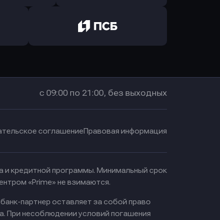
ь заявку
Оправить заявку
санс Банк
в Локо-Банк
Оправить заявку
в Промсвязьбанк
с 09:00 по 21:00, без выходных
ательское соглашение
Правовая информация
ма и кредитной программы. Минимальный срок
ентром «Prime» не взимаются.
 банк-партнер оставляет за собой право
а. При несоблюдении условий погашения