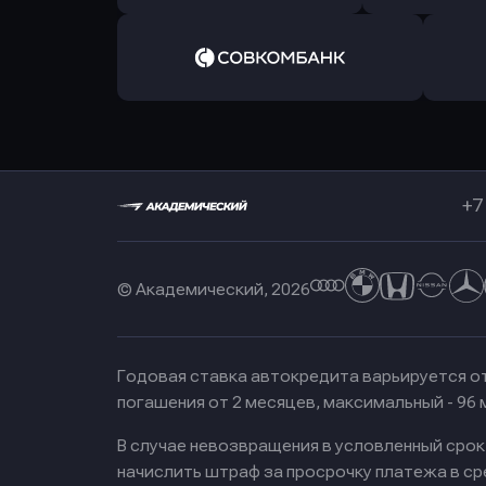
Оправить заявку
Оправит
в РоссельхозБанк
в Почт
Оправить заявку
в Совкомбанк
+7
© Академический, 2026
Годовая ставка автокредита варьируется от
погашения от 2 месяцев, максимальный - 96
В случае невозвращения в условленный сро
начислить штраф за просрочку платежа в с