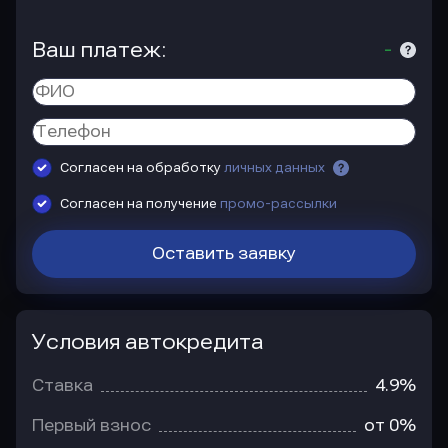
Ваш платеж:
-
Согласен на обработку
личных данных
Согласен на получение
промо-рассылки
Оставить заявку
Условия автокредита
Условия
автокредита
Ставка
4.9%
Первый взнос
от 0%