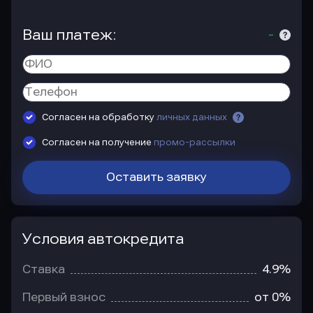
Ваш платеж:
-
Согласен на обработку
личных данных
Согласен на получение
промо-рассылки
Оставить заявку
Условия автокредита
Условия
автокредита
Ставка
4.9%
Первый взнос
от 0%