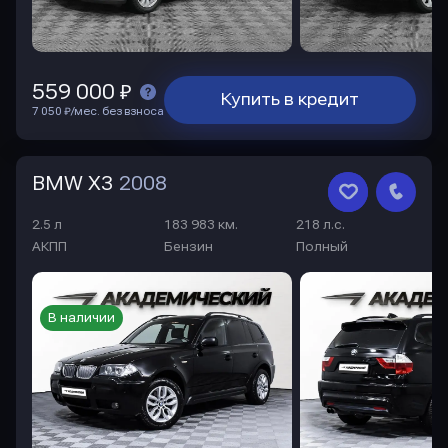
559 000 ₽
Купить в кредит
7 050 ₽/мес. без взноса
BMW X3
2008
2.5 л
183 983 км.
218 л.с.
АКПП
Бензин
Полный
В наличии