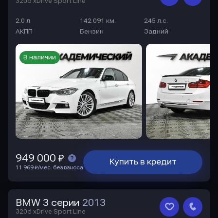
320d xDrive Sport Line
2.0 л
142 091 км.
245 л.с.
АКПП
Бензин
Задний
В наличии
949 000 ₽
Купить в кредит
11 969 ₽/мес. без взноса
BMW 3 серии
2013
320d xDrive Sport Line