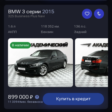
BMW 3 серии
2015
325 Business Plus Navi
1.6 л
118 352 км.
136 л.с.
АКПП
Бензин
Задний
В наличии
899 000 ₽
Купить в кредит
11 339 ₽/мес. без взноса