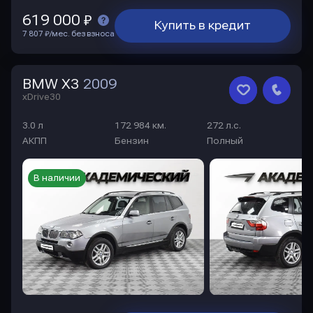
619 000 ₽
Купить в кредит
7 807 ₽/мес. без взноса
BMW X3
2009
xDrive30
3.0 л
172 984 км.
272 л.с.
АКПП
Бензин
Полный
В наличии