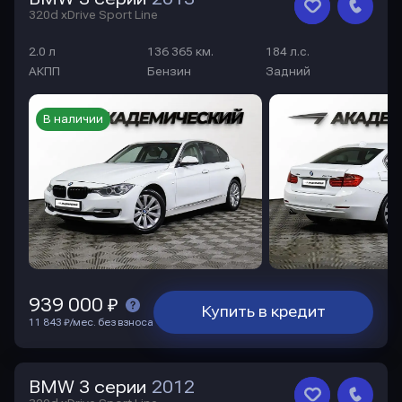
320d xDrive Sport Line
2.0 л
136 365 км.
184 л.с.
АКПП
Бензин
Задний
В наличии
939 000 ₽
Купить в кредит
11 843 ₽/мес. без взноса
BMW 3 серии
2012