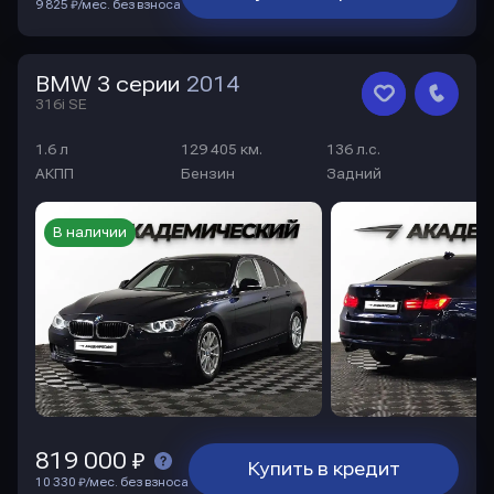
9 825 ₽/мес. без взноса
BMW 3 серии
2014
316i SE
1.6 л
129 405 км.
136 л.с.
АКПП
Бензин
Задний
В наличии
819 000 ₽
Купить в кредит
10 330 ₽/мес. без взноса