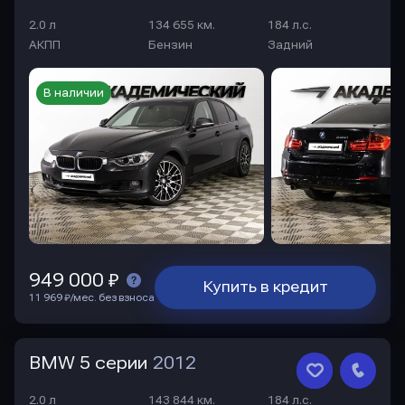
2.0 л
134 655 км.
184 л.с.
АКПП
Бензин
Задний
В наличии
949 000 ₽
Купить в кредит
11 969 ₽/мес. без взноса
BMW 5 серии
2012
2.0 л
143 844 км.
184 л.с.