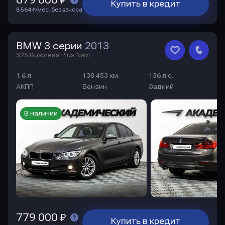
Купить в кредит
8 564 ₽/мес. без взноса
BMW 3 серии
2013
325 Business Plus Navi
1.6 л
138 453 км.
136 л.с.
АКПП
Бензин
Задний
В наличии
779 000 ₽
Купить в кредит