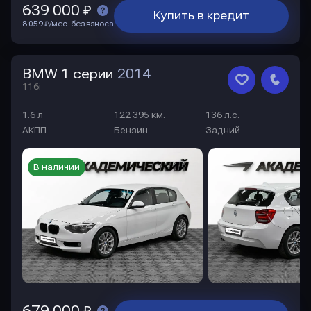
639 000 ₽
Купить в кредит
8 059 ₽/мес. без взноса
BMW 1 серии
2014
116i
1.6 л
122 395 км.
136 л.с.
АКПП
Бензин
Задний
В наличии
679 000 ₽