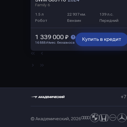
Family 6
1.5 л
22 937 км.
139 л.с.
Робот
Бензин
Передний
1 339 000 ₽
Купить в кредит
16 888 ₽/мес. без взноса
+7
© Академический, 2026