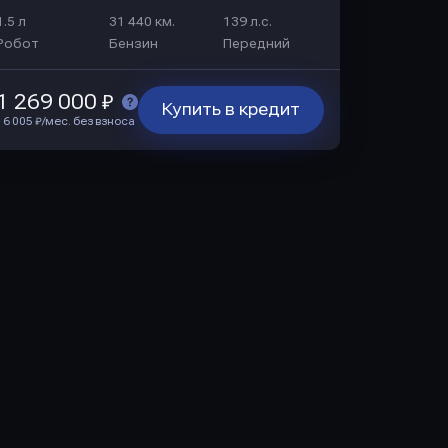
1.5 л
31 440 км.
139 л.с.
Робот
Бензин
Передний
1 269 000 ₽
Купить в кредит
16 005 ₽/мес. без взноса