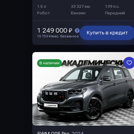
1.5 л
33 327 км.
139 л.с.
Робот
Бензин
Передний
1 249 000 ₽
Купить в кредит
15 753 ₽/мес. без взноса
В наличии
SWM G05 Pro
2024