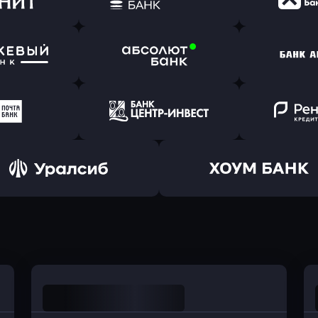
(Тинькофф)
в Альфа-Банк
в АТ
ь заявку
Оправить заявку
Оправит
т Банк
в Ингосстрах Банк
в Райффа
ь заявку
Оправить заявку
Оправит
ранжевый
в Абсолют Банк
в Банк 
ь заявку
Оправить заявку
Оправит
а Банк
в Центр-Инвест
в Ренес
Оправить заявку
Оправить заявку
в Уралсиб Банк
в Хоум Банк