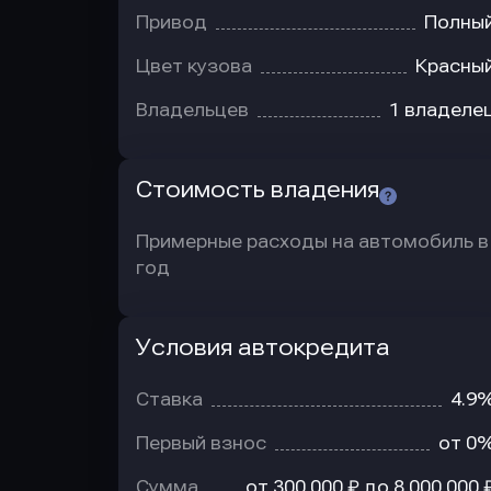
Привод
Полны
Цвет кузова
Красны
Владельцев
1 владеле
Стоимость владения
Примерные расходы на автомобиль в
год
Условия автокредита
Условия
автокредита
Ставка
4.9
Первый взнос
от 0
Сумма
от 300 000 ₽ до 8 000 000 