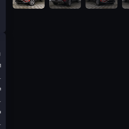
1
П
.
л
.
н
.