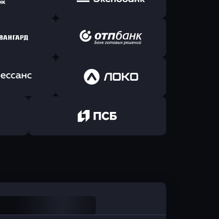
Б Банк
в ВТБ
ь заявку
Оправить заявку
йзен Банк
в Экспобанк
ь заявку
Оправить заявку
Авангард
в ОТП БАНК
ь заявку
Оправить заявку
санс Банк
в Локо-Банк
Оправить заявку
в Промсвязьбанк