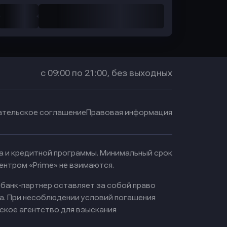
с 09:00 по 21:00, без выходных
ательское соглашение
Правовая информация
ма и кредитной программы. Минимальный срок
ентром «Prime» не взимаются.
 банк-партнер оставляет за собой право
а. При несоблюдении условий погашения
ское агентство для взыскания