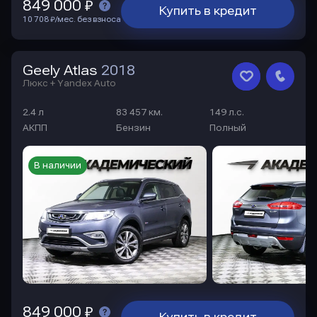
849 000 ₽
Купить в кредит
10 708 ₽/мес. без взноса
Geely Atlas
2018
Люкс + Yandex Auto
2.4 л
83 457 км.
149 л.с.
АКПП
Бензин
Полный
В наличии
849 000 ₽