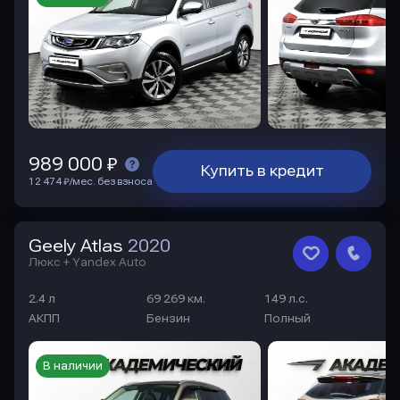
989 000 ₽
Купить в кредит
12 474 ₽/мес. без взноса
Geely Atlas
2020
Люкс + Yandex Auto
2.4 л
69 269 км.
149 л.с.
АКПП
Бензин
Полный
В наличии