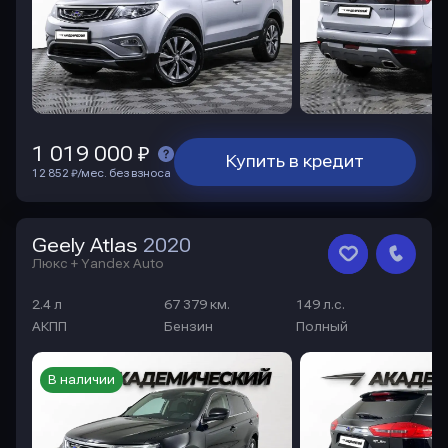
1 019 000 ₽
Купить в кредит
12 852 ₽/мес. без взноса
Geely Atlas
2020
Люкс + Yandex Auto
2.4 л
67 379 км.
149 л.с.
АКПП
Бензин
Полный
В наличии