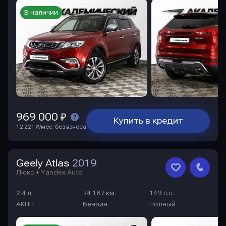
В наличии
969 000 ₽
Купить в кредит
12 221 ₽/мес. без взноса
Geely Atlas
2019
Люкс + Yandex Auto
2.4 л
74 187 км.
149 л.с.
АКПП
Бензин
Полный