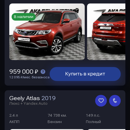
В наличии
959 000 ₽
Купить в кредит
12 095 ₽/мес. без взноса
Geely Atlas
2019
Люкс + Yandex Auto
2.4 л
74 738 км.
149 л.с.
АКПП
Бензин
Полный