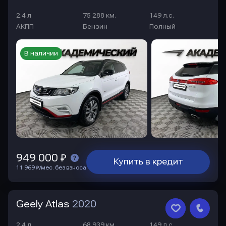
2.4 л
75 288 км.
149 л.с.
АКПП
Бензин
Полный
В наличии
949 000 ₽
Купить в кредит
11 969 ₽/мес. без взноса
Geely Atlas
2020
2.4 л
68 939 км.
149 л.с.