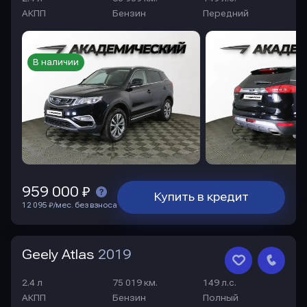
АКПП
Бензин
Передний
В наличии
959 000 ₽
Купить в кредит
12 095 ₽/мес. без взноса
Geely Atlas
2019
2.4 л
75 019 км.
149 л.с.
АКПП
Бензин
Полный