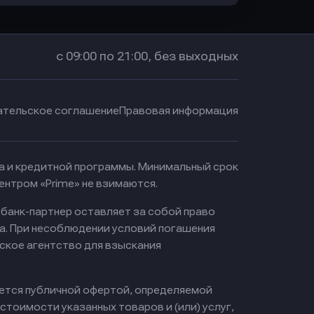
с 09:00 по 21:00, без выходных
ательское соглашение
Правовая информация
ма и кредитной программы. Минимальный срок
ентром «Prime» не взимаются.
 банк-партнер оставляет за собой право
а. При несоблюдении условий погашения
ское агентство для взыскания
яется публичной офертой, определяемой
тоимости указанных товаров и (или) услуг,