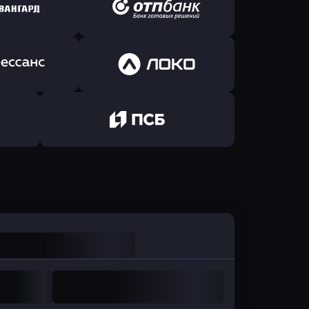
ь заявку
Оправить заявку
йзен Банк
в Экспобанк
ь заявку
Оправить заявку
Авангард
в ОТП БАНК
ь заявку
Оправить заявку
санс Банк
в Локо-Банк
Оправить заявку
в Промсвязьбанк