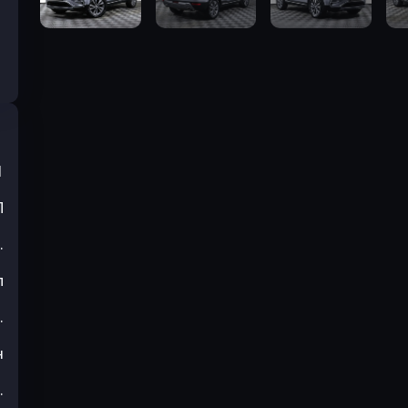
1
П
.
л
.
н
.