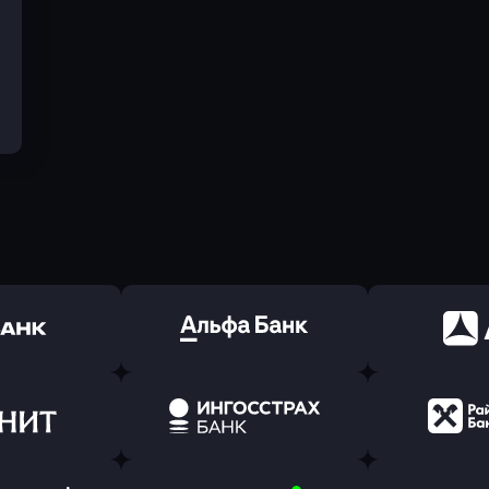
ь заявку
Оправить заявку
Оправит
(Тинькофф)
в Альфа-Банк
в АТ