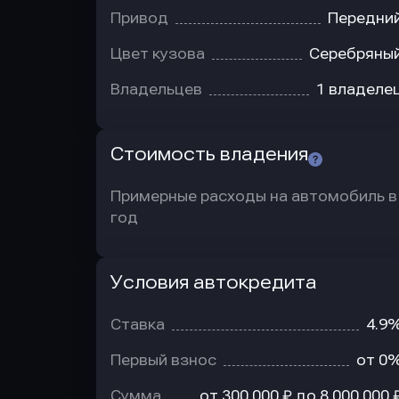
Привод
Передни
Цвет кузова
Серебряны
Владельцев
1 владеле
Стоимость владения
Примерные расходы на автомобиль в
год
Условия автокредита
Условия
автокредита
Ставка
4.9
Первый взнос
от 0
Сумма
от 300 000 ₽ до 8 000 000 