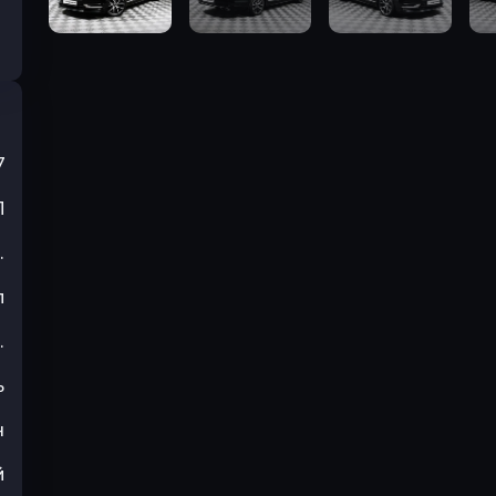
7
П
.
л
.
ь
н
й