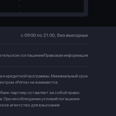
с 09:00 по 21:00, без выходных
ательское соглашение
Правовая информация
ма и кредитной программы. Минимальный срок
ентром «Prime» не взимаются.
 банк-партнер оставляет за собой право
а. При несоблюдении условий погашения
ское агентство для взыскания