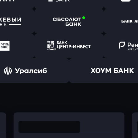
(Тинькофф)
в Альфа-Банк
в АТ
ь заявку
Оправить заявку
Оправит
т Банк
в Ингосстрах Банк
в Райффа
ь заявку
Оправить заявку
Оправит
ранжевый
в Абсолют Банк
в Банк 
ь заявку
Оправить заявку
Оправит
а Банк
в Центр-Инвест
в Ренес
Оправить заявку
Оправить заявку
в Уралсиб Банк
в Хоум Банк