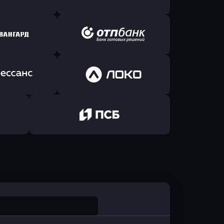
Б Банк
в ВТБ
ь заявку
Оправить заявку
йзен Банк
в Экспобанк
ь заявку
Оправить заявку
Авангард
в ОТП БАНК
ь заявку
Оправить заявку
санс Банк
в Локо-Банк
Оправить заявку
в Промсвязьбанк