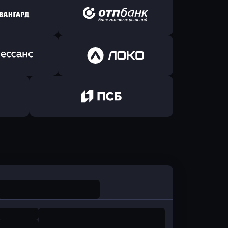
ь заявку
Оправить заявку
йзен Банк
в Экспобанк
ь заявку
Оправить заявку
Авангард
в ОТП БАНК
ь заявку
Оправить заявку
санс Банк
в Локо-Банк
Оправить заявку
в Промсвязьбанк