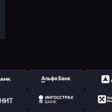
ь заявку
Оправить заявку
Оправит
(Тинькофф)
в Альфа-Банк
в АТ