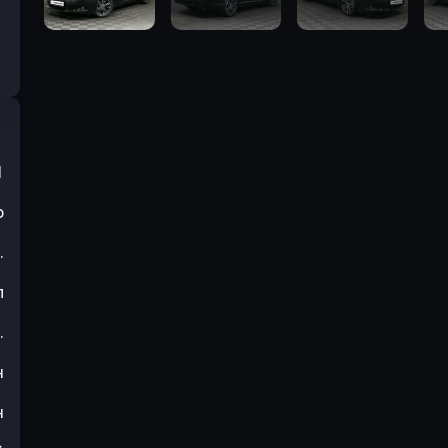
1
р
.
л
.
н
н