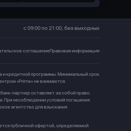
с 09:00 по 21:00, без выходных
ательское соглашение
Правовая информация
ма и кредитной программы. Минимальный срок
ентром «Prime» не взимаются.
 банк-партнер оставляет за собой право
а. При несоблюдении условий погашения
ское агентство для взыскания
яется публичной офертой, определяемой