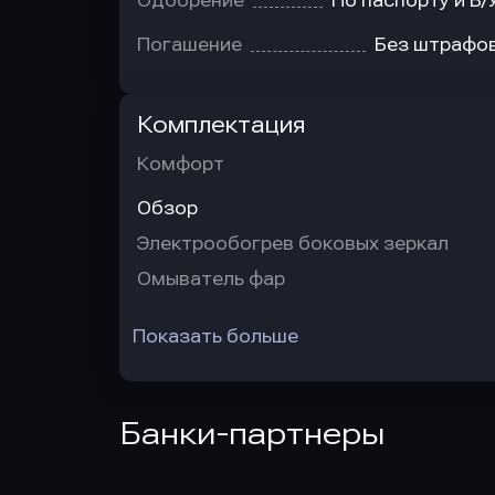
Одобрение
По паспорту и В/
Погашение
Без штрафо
Комплектация
Комфорт
Обзор
Электрообогрев боковых зеркал
Омыватель фар
Показать больше
Банки-партнеры