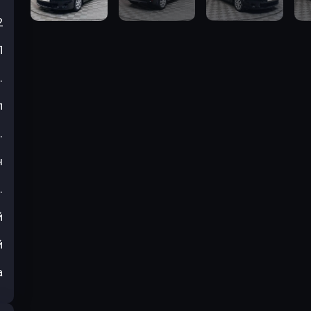
2
П
.
л
.
н
.
й
й
а