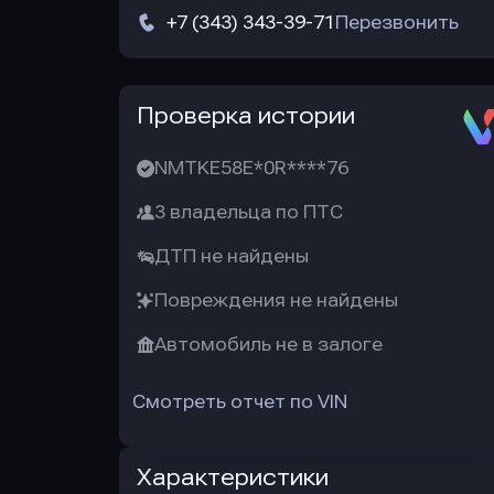
+7 (343) 343-39-71
Перезвонить
Автотека
Проверка истории
NMTKE58E*0R****76
3 владельца по ПТС
ДТП не найдены
Повреждения не найдены
Автомобиль не в залоге
Смотреть отчет по VIN
Характеристики