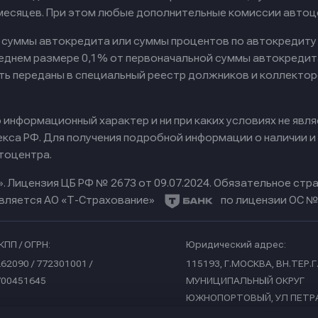
 месяцев. При этом любые дополнительные комиссии автоц
к суммы автокредита или суммы процентов по автокредиту
реднем размере 0,1% от первоначальной суммы автокредит
ть переданы в специальный реестр должников и коллектор
информационный характер и ни при каких условиях не явл
са РФ. Для получения подробной информации о наличии и с
тоцентра.
».
Лицензия ЦБ РФ № 2673 от 09.07.2024.
Обязательное стра
вляется АО «Т-Страхование»
по лицензии ОС № 
КПП / ОГРН:
Юридический адрес:
62090 / 772301001 /
115193, Г.МОСКВА, ВН.ТЕР.Г
700451645
МУНИЦИПАЛЬНЫЙ ОКРУГ
ЮЖНОПОРТОВЫЙ, УЛ ПЕТР
РОМАНОВА, Д. 7 СТР. 1, ПО