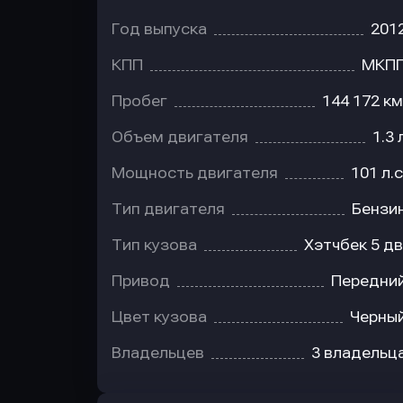
Год выпуска
201
КПП
МКП
Пробег
144 172 км
Объем двигателя
1.3 
Мощность двигателя
101 л.с
Тип двигателя
Бензи
Тип кузова
Хэтчбек 5 дв
Привод
Передни
Цвет кузова
Черны
Владельцев
3 владельц