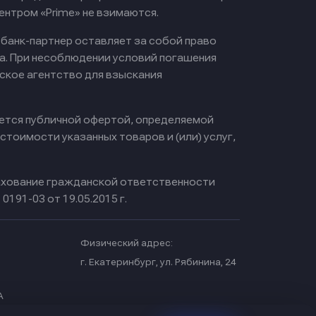
ентром «Prime» не взимаются.
 банк-партнер оставляет за собой право
а. При несоблюдении условий погашения
ское агентство для взыскания
яется публичной офертой, определяемой
тоимости указанных товаров и (или) услуг,
хование гражданской ответственности
0191-03 от 19.05.2015 г.
Физический адрес:
.
г. Екатеринбург, ул. Рябинина, 24
А
МЕЩ.