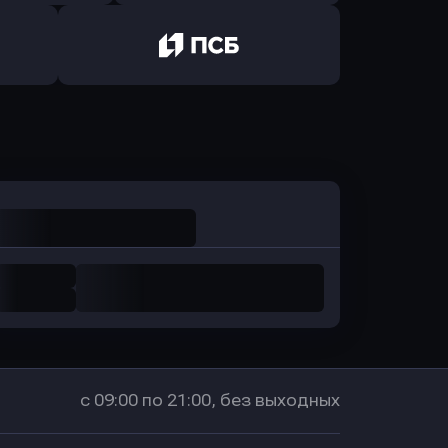
ь заявку
Оправить заявку
санс Банк
в Локо-Банк
Оправить заявку
в Промсвязьбанк
с 09:00 по 21:00, без выходных