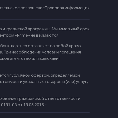
ательское соглашение
Правовая информация
ма и кредитной программы. Минимальный срок
ентром «Prime» не взимаются.
 банк-партнер оставляет за собой право
а. При несоблюдении условий погашения
ское агентство для взыскания
яется публичной офертой, определяемой
тоимости указанных товаров и (или) услуг,
хование гражданской ответственности
0191-03 от 19.05.2015 г.