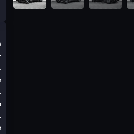
3
т
.
л
.
н
.
й