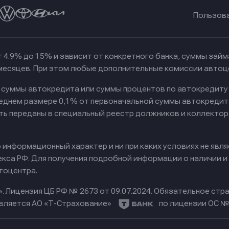
Пользов
 4.9% до 15% и зависит от конкретного банка, суммы зай
 месяцев. При этом любые дополнительные комиссии автоц
к суммы автокредита или суммы процентов по автокредиту
реднем размере 0,1% от первоначальной суммы автокредит
ть переданы в специальный реестр должников и коллектор
информационный характер и ни при каких условиях не явл
са РФ. Для получения подробной информации о наличии и с
тоцентра.
».
Лицензия ЦБ РФ № 2673 от 09.07.2024.
Обязательное стра
вляется АО «Т-Страхование»
по лицензии ОС № 