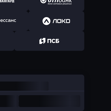
йзен Банк
в Экспобанк
ь заявку
Оправить заявку
Авангард
в ОТП БАНК
ь заявку
Оправить заявку
санс Банк
в Локо-Банк
Оправить заявку
в Промсвязьбанк