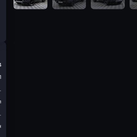
4
П
.
л
.
н