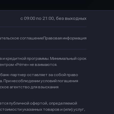
с 09:00 по 21:00, без выходных
ательское соглашение
Правовая информация
ма и кредитной программы. Минимальный срок
ентром «Prime» не взимаются.
 банк-партнер оставляет за собой право
а. При несоблюдении условий погашения
ское агентство для взыскания
яется публичной офертой, определяемой
тоимости указанных товаров и (или) услуг,