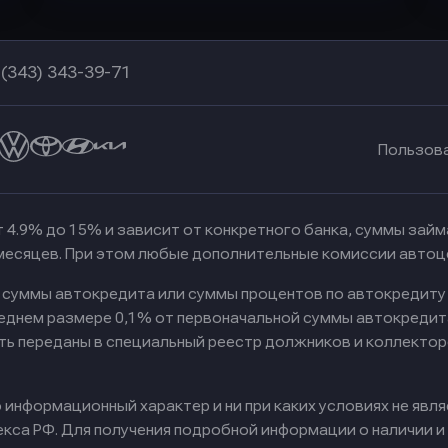
 (343) 343-39-71
Пользов
 4.9% до 15% и зависит от конкретного банка, суммы зай
 месяцев. При этом любые дополнительные комиссии автоц
к суммы автокредита или суммы процентов по автокредиту
реднем размере 0,1% от первоначальной суммы автокредит
ть переданы в специальный реестр должников и коллектор
информационный характер и ни при каких условиях не явл
са РФ. Для получения подробной информации о наличии и с