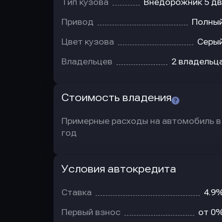
Тип кузова
Внедорожник 5 дв
Привод
Полны
Цвет кузова
Серы
Владельцев
2 владельц
Стоимость владения
Примерные расходы на автомобиль в
год
Условия автокредита
Условия
автокредита
Ставка
4.9
Первый взнос
от 0