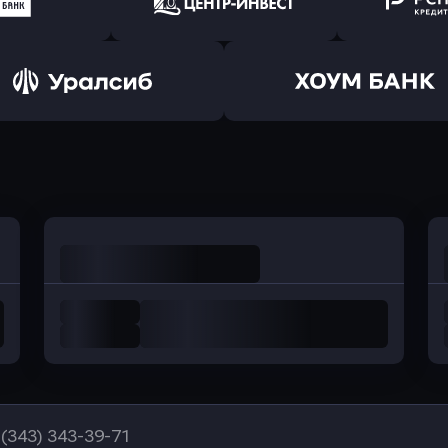
ранжевый
в Абсолют Банк
в Банк 
ь заявку
Оправить заявку
Оправит
а Банк
в Центр-Инвест
в Ренес
Оправить заявку
Оправить заявку
в Уралсиб Банк
в Хоум Банк
 (343) 343-39-71