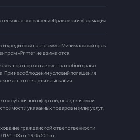
ательское соглашение
Правовая информация
ма и кредитной программы. Минимальный срок
ентром «Prime» не взимаются.
 банк-партнер оставляет за собой право
а. При несоблюдении условий погашения
ское агентство для взыскания
яется публичной офертой, определяемой
тоимости указанных товаров и (или) услуг,
хование гражданской ответственности
0191-03 от 19.05.2015 г.