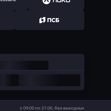
Авангард
в ОТП БАНК
ь заявку
Оправить заявку
санс Банк
в Локо-Банк
Оправить заявку
в Промсвязьбанк
с 09:00 по 21:00, без выходных