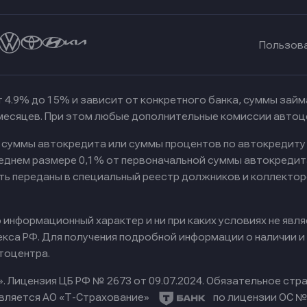
Пользов
 4.9% до 15% и зависит от конкретного банка, суммы зай
 месяцев. При этом любые дополнительные комиссии автоц
к суммы автокредита или суммы процентов по автокредиту
реднем размере 0,1% от первоначальной суммы автокредит
ть переданы в специальный реестр должников и коллектор
информационный характер и ни при каких условиях не явл
са РФ. Для получения подробной информации о наличии и с
тоцентра.
».
Лицензия ЦБ РФ № 2673 от 09.07.2024.
Обязательное стра
вляется АО «Т-Страхование»
по лицензии ОС № 