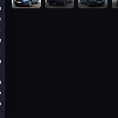
8
р
.
л
.
н
.
й
й
а