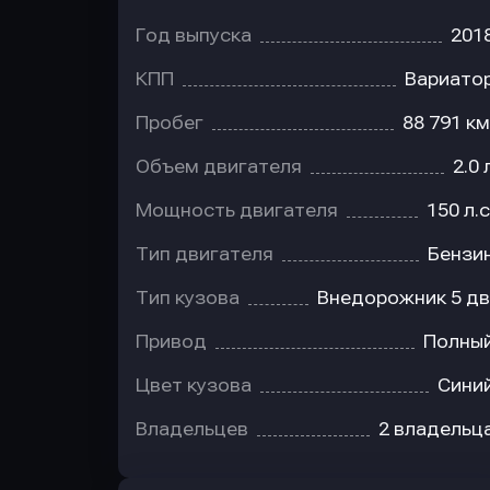
Год выпуска
201
КПП
Вариато
Пробег
88 791 км
Объем двигателя
2.0 
Мощность двигателя
150 л.с
Тип двигателя
Бензи
Тип кузова
Внедорожник 5 дв
Привод
Полны
Цвет кузова
Сини
Владельцев
2 владельц