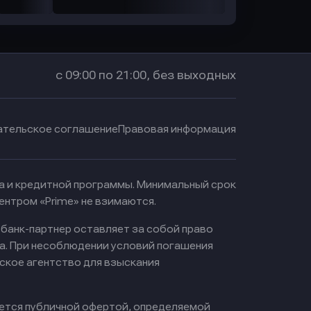
с 09:00 по 21:00, без выходных
ательское соглашение
Правовая информация
ма и кредитной программы. Минимальный срок
ентром «Prime» не взимаются.
 банк-партнер оставляет за собой право
а. При несоблюдении условий погашения
ское агентство для взыскания
яется публичной офертой, определяемой