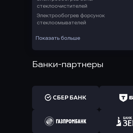
стеклоочистителей
Электрообогрев форсунок
стеклоомывателей
Показать больше
Банки-партнеры
Оправить заявку
Оправит
в Сбербанк
в Т-Банк 