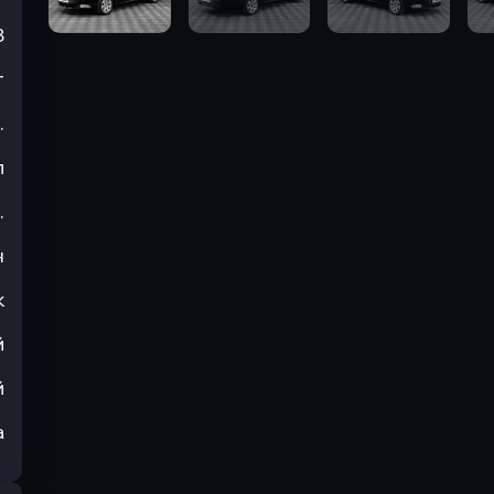
3
т
.
л
.
н
к
й
й
а