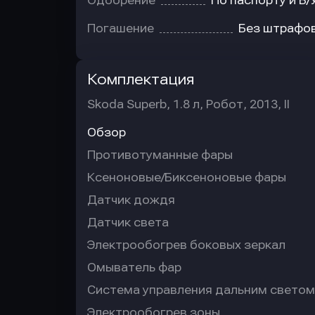
Одобрение
По паспорту и В/
Погашение
Без штрафо
Комплектация
Skoda Superb, 1.8 л, Робот, 2013, II
Обзор
Противотуманные фары
Ксеноновые/Биксеноновые фары
Датчик дождя
Датчик света
Электрообогрев боковых зеркал
Омыватель фар
Система управления дальним светом
Электрообогрев зоны