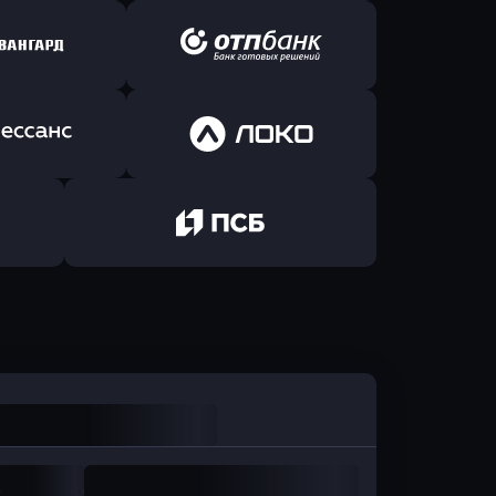
ь заявку
Оправить заявку
йзен Банк
в Экспобанк
ь заявку
Оправить заявку
Авангард
в ОТП БАНК
ь заявку
Оправить заявку
санс Банк
в Локо-Банк
Оправить заявку
в Промсвязьбанк