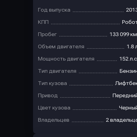
Год выпуска
201
КПП
Робо
Пробег
133 099 км
Объем двигателя
1.8 
Мощность двигателя
152 л.с
Тип двигателя
Бензи
Тип кузова
Лифтбе
Привод
Передни
Цвет кузова
Черны
Владельцев
2 владельц