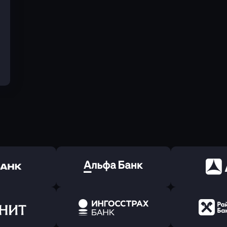
ь заявку
Оправить заявку
Оправит
(Тинькофф)
в Альфа-Банк
в АТ