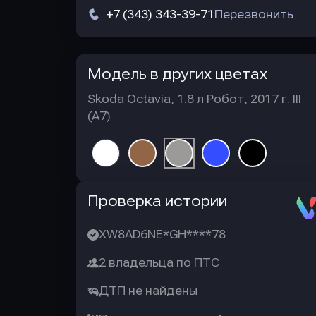
+7 (343) 343-39-71
Перезвонить
Модель в других цветах
Skoda Octavia, 1.8 л Робот, 2017 г. III
(A7)
Автотека
Проверка истории
XW8AD6NE*GH****78
2 владельца по ПТС
ДТП не найдены