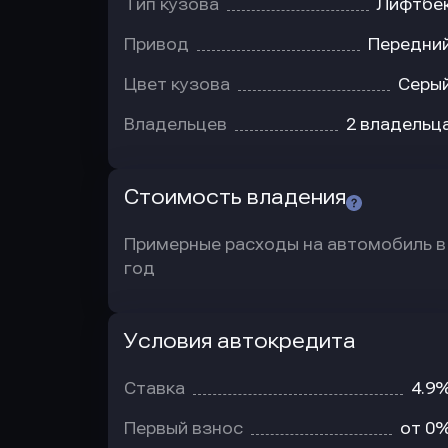
Тип кузова
Лифтбе
Привод
Передни
Цвет кузова
Серы
Владельцев
2 владельц
Стоимость владения
Примерные расходы на автомобиль в
год
Условия автокредита
Условия
автокредита
Ставка
4.9
Первый взнос
от 0