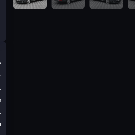
7
т
.
л
.
н