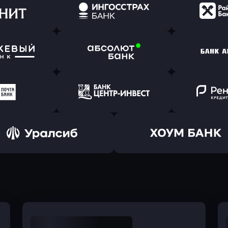
ь заявку
Оправить заявку
Оправит
(Тинькофф)
в Альфа-Банк
в АТ
ь заявку
Оправить заявку
Оправит
т Банк
в Ингосстрах Банк
в Райффа
ь заявку
Оправить заявку
Оправит
ранжевый
в Абсолют Банк
в Банк 
ь заявку
Оправить заявку
Оправит
а Банк
в Центр-Инвест
в Ренес
Оправить заявку
Оправить заявку
в Уралсиб Банк
в Хоум Банк