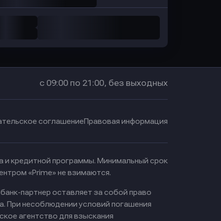
с 09:00 по 21:00, без выходных
ательское соглашение
Правовая информация
ма и кредитной программы. Минимальный срок
ентром «Prime» не взимаются.
 банк-партнер оставляет за собой право
а. При несоблюдении условий погашения
ское агентство для взыскания