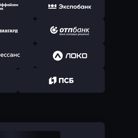
ь заявку
Оправить заявку
Б Банк
в ВТБ
ь заявку
Оправить заявку
йзен Банк
в Экспобанк
ь заявку
Оправить заявку
Авангард
в ОТП БАНК
ь заявку
Оправить заявку
санс Банк
в Локо-Банк
Оправить заявку
в Промсвязьбанк