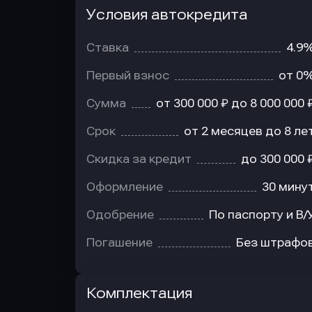
Условия автокредита
Условия
автокредита
Ставка
4.9
Первый взнос
от 0
Сумма
от 300 000 ₽ до 8 000 000 
Срок
от 2 месяцев до 8 ле
Скидка за кредит
до 300 000 
Оформление
30 мину
Одобрение
По паспорту и В/
Погашение
Без штрафо
Комплектация