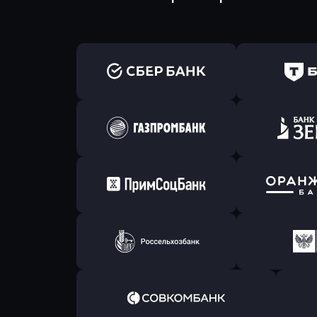
Оправить заявку
Оправит
в Сбербанк
в Т-Банк 
Оправить заявку
Оправит
в Газпромбанк
в Зени
Оправить заявку
Оправит
в Примсоцбанк
в Банк О
Оправить заявку
Оправит
в РоссельхозБанк
в Почт