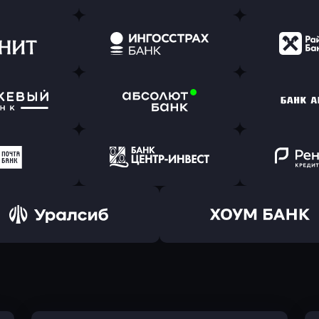
ь заявку
Оправить заявку
Оправит
(Тинькофф)
в Альфа-Банк
в АТ
ь заявку
Оправить заявку
Оправит
т Банк
в Ингосстрах Банк
в Райффа
ь заявку
Оправить заявку
Оправит
ранжевый
в Абсолют Банк
в Банк 
ь заявку
Оправить заявку
Оправит
а Банк
в Центр-Инвест
в Ренес
Оправить заявку
Оправить заявку
в Уралсиб Банк
в Хоум Банк