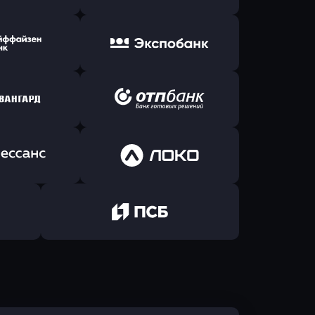
ь заявку
Оправить заявку
Б Банк
в ВТБ
ь заявку
Оправить заявку
йзен Банк
в Экспобанк
ь заявку
Оправить заявку
Авангард
в ОТП БАНК
ь заявку
Оправить заявку
санс Банк
в Локо-Банк
Оправить заявку
в Промсвязьбанк