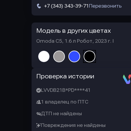
+7 (343) 343-39-71
Перезвонить
Модель в других цветах
Omoda C5, 1.6 л Робот, 2023 г. I
Автотека
Проверка истории
LVVDB21B*PD****41
1 владелец по ПТС
ДТП не найдены
Повреждения не найдены