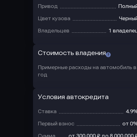
Привод
Полны
Цвет кузова
Черны
Владельцев
1 владеле
Стоимость владения
Примерные расходы на автомобиль в
год
Условия автокредита
Условия
автокредита
Ставка
4.9
Первый взнос
от 0
Сумма
от 300 000 ₽ до 8 000 000 