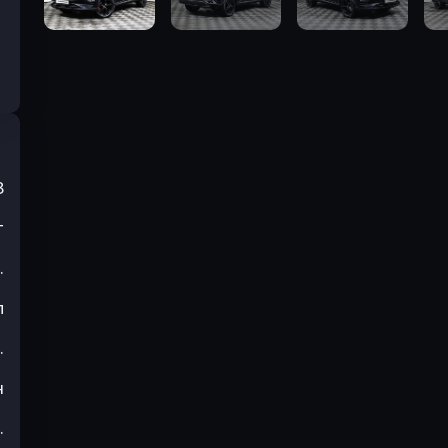
3
т
.
л
.
н
.