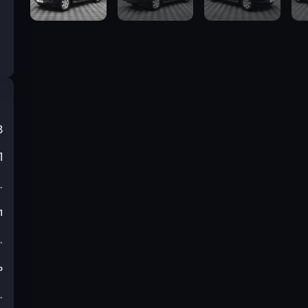
8
П
.
л
.
ь
.