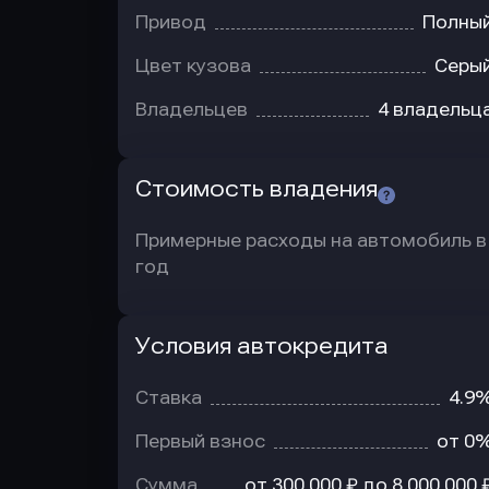
Привод
Полны
Цвет кузова
Серы
Владельцев
4 владельц
Стоимость владения
Примерные расходы на автомобиль в
год
Условия автокредита
Условия
автокредита
Ставка
4.9
Первый взнос
от 0
Сумма
от 300 000 ₽ до 8 000 000 