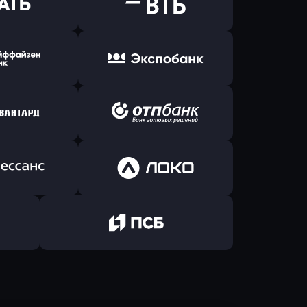
ь заявку
Оправить заявку
Б Банк
в ВТБ
ь заявку
Оправить заявку
йзен Банк
в Экспобанк
ь заявку
Оправить заявку
Авангард
в ОТП БАНК
ь заявку
Оправить заявку
санс Банк
в Локо-Банк
Оправить заявку
в Промсвязьбанк