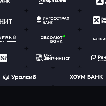
ь заявку
Оправить заявку
Оправит
(Тинькофф)
в Альфа-Банк
в АТ
ь заявку
Оправить заявку
Оправит
т Банк
в Ингосстрах Банк
в Райффа
ь заявку
Оправить заявку
Оправит
ранжевый
в Абсолют Банк
в Банк 
ь заявку
Оправить заявку
Оправит
а Банк
в Центр-Инвест
в Ренес
Оправить заявку
Оправить заявку
в Уралсиб Банк
в Хоум Банк