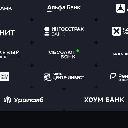
ь заявку
Оправить заявку
Оправит
(Тинькофф)
в Альфа-Банк
в АТ
ь заявку
Оправить заявку
Оправит
т Банк
в Ингосстрах Банк
в Райффа
ь заявку
Оправить заявку
Оправит
ранжевый
в Абсолют Банк
в Банк 
ь заявку
Оправить заявку
Оправит
а Банк
в Центр-Инвест
в Ренес
Оправить заявку
Оправить заявку
в Уралсиб Банк
в Хоум Банк