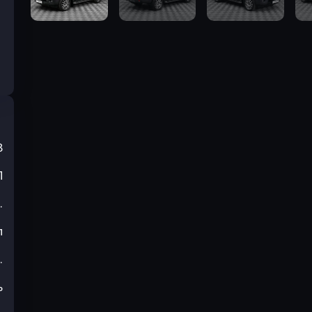
3
П
.
л
.
ь