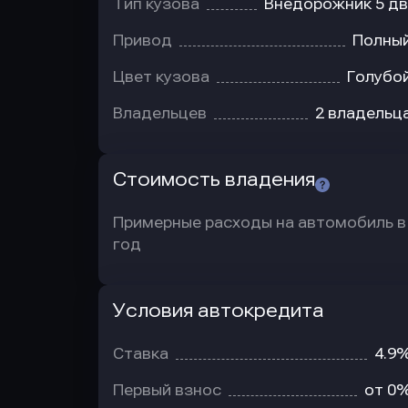
Тип кузова
Внедорожник 5 дв
Привод
Полны
Цвет кузова
Голубо
Владельцев
2 владельц
Стоимость владения
Примерные расходы на автомобиль в
год
Условия автокредита
Условия
автокредита
Ставка
4.9
Первый взнос
от 0