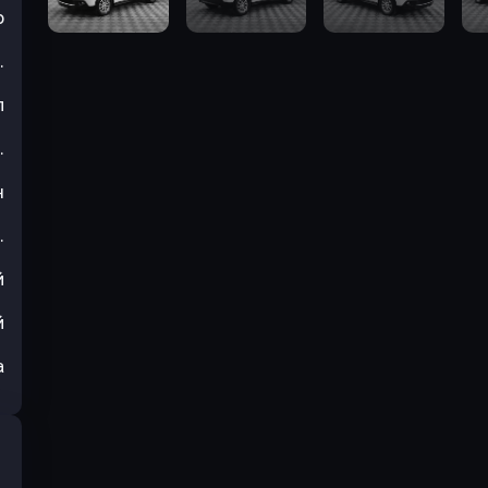
р
.
л
.
н
.
й
й
а