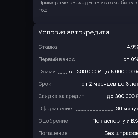
Примерные расходы на автомобиль в
год
Условия автокредита
Условия
автокредита
Ставка
4.9
Первый взнос
от 0
Сумма
от 300 000 ₽ до 8 000 000 
Срок
от 2 месяцев до 8 ле
Скидка за кредит
до 300 000 
Оформление
30 мину
Одобрение
По паспорту и В/
Погашение
Без штрафо