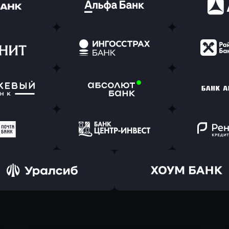
ь заявку
Оправить заявку
Оправит
(Тинькофф)
в Альфа-Банк
в АТ
ь заявку
Оправить заявку
Оправит
т Банк
в Ингосстрах Банк
в Райффа
ь заявку
Оправить заявку
Оправит
ранжевый
в Абсолют Банк
в Банк 
ь заявку
Оправить заявку
Оправит
а Банк
в Центр-Инвест
в Ренес
Оправить заявку
Оправить заявку
в Уралсиб Банк
в Хоум Банк