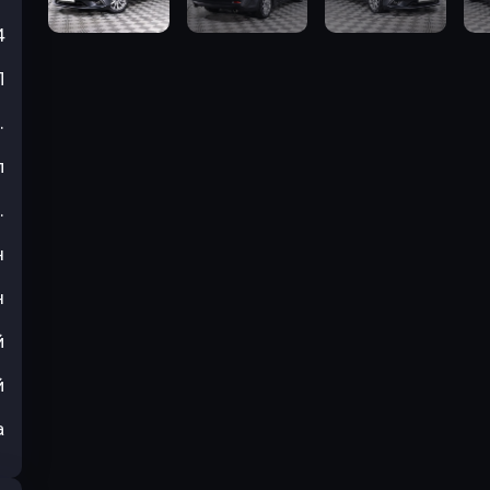
4
П
.
л
.
н
н
й
й
а