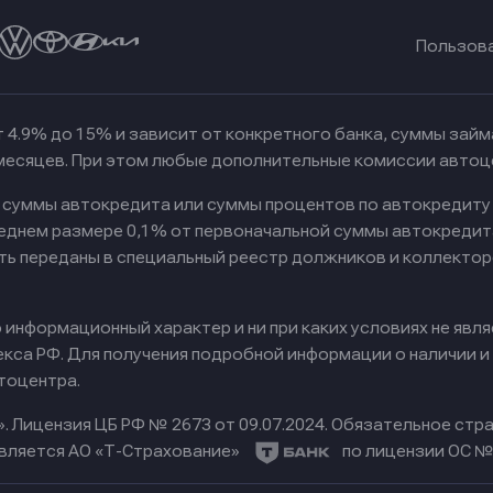
Пользов
 4.9% до 15% и зависит от конкретного банка, суммы зай
 месяцев. При этом любые дополнительные комиссии автоц
к суммы автокредита или суммы процентов по автокредиту
реднем размере 0,1% от первоначальной суммы автокредит
ть переданы в специальный реестр должников и коллектор
информационный характер и ни при каких условиях не явл
са РФ. Для получения подробной информации о наличии и с
тоцентра.
».
Лицензия ЦБ РФ № 2673 от 09.07.2024.
Обязательное стра
вляется АО «Т-Страхование»
по лицензии ОС № 