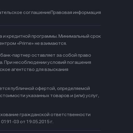
ательское соглашение
Правовая информация
ма и кредитной программы. Минимальный срок
ентром «Prime» не взимаются.
 банк-партнер оставляет за собой право
а. При несоблюдении условий погашения
ское агентство для взыскания
яется публичной офертой, определяемой
тоимости указанных товаров и (или) услуг,
хование гражданской ответственности
0191-03 от 19.05.2015 г.