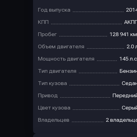
Год выпуска
201
КПП
АКП
Пробег
128 941 км
Объем двигателя
2.0 
Мощность двигателя
145 л.с
Тип двигателя
Бензи
Тип кузова
Седа
Привод
Передни
Цвет кузова
Серы
Владельцев
2 владельц