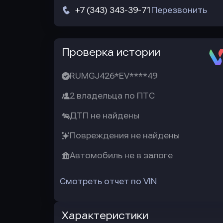
+7 (343) 343-39-71
Перезвонить
Автотека
Проверка истории
RUMGJ426*EV****49
2 владельца по ПТС
ДТП не найдены
Повреждения не найдены
Автомобиль не в залоге
Смотреть отчет по VIN
Характеристики