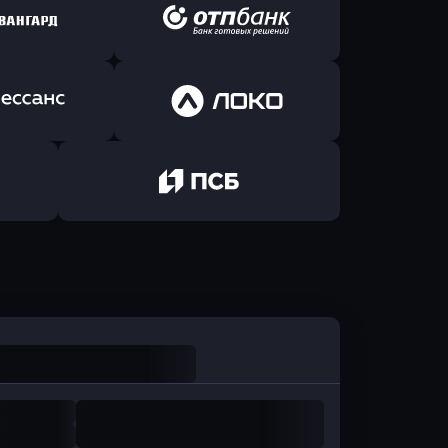
ь заявку
Оправить заявку
йзен Банк
в Экспобанк
ь заявку
Оправить заявку
Авангард
в ОТП БАНК
ь заявку
Оправить заявку
санс Банк
в Локо-Банк
Оправить заявку
в Промсвязьбанк