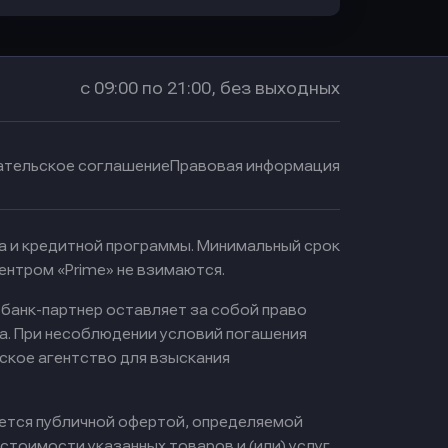
с 09:00 по 21:00, без выходных
ательское соглашение
Правовая информация
ма и кредитной программы. Минимальный срок
ентром «Prime» не взимаются.
 банк-партнер оставляет за собой право
а. При несоблюдении условий погашения
ское агентство для взыскания
яется публичной офертой, определяемой
тоимости указанных товаров и (или) услуг,