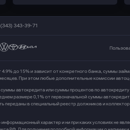
 (343) 343-39-71
Пользов
 4.9% до 15% и зависит от конкретного банка, суммы зай
 месяцев. При этом любые дополнительные комиссии автоц
к суммы автокредита или суммы процентов по автокредиту
реднем размере 0,1% от первоначальной суммы автокредит
ть переданы в специальный реестр должников и коллектор
информационный характер и ни при каких условиях не явл
са РФ. Для получения подробной информации о наличии и с