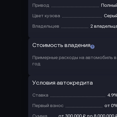
Привод
Полны
Цвет кузова
Серы
Владельцев
2 владельц
Стоимость владения
Примерные расходы на автомобиль в
год
Условия автокредита
Условия
автокредита
Ставка
4.9
Первый взнос
от 0
Сумма
от 300 000 ₽ до 8 000 000 