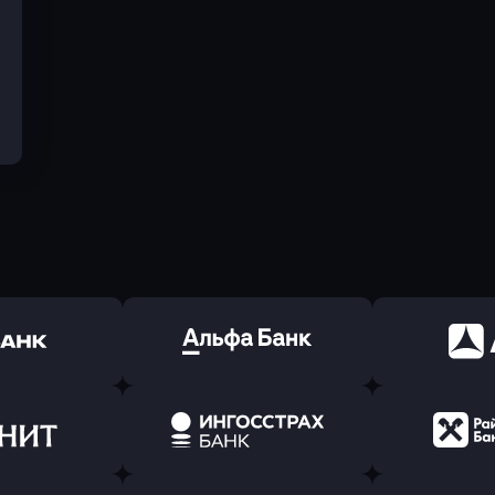
ь заявку
Оправить заявку
Оправит
(Тинькофф)
в Альфа-Банк
в АТ