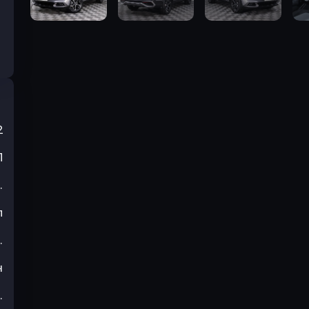
2
П
.
л
.
н
.