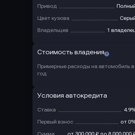
Привод
Полны
Цвет кузова
Серы
Владельцев
1 владеле
Стоимость владения
Примерные расходы на автомобиль в
год
Условия автокредита
Условия
автокредита
Ставка
4.9
Первый взнос
от 0
Сумма
от 300 000 ₽ до 8 000 000 