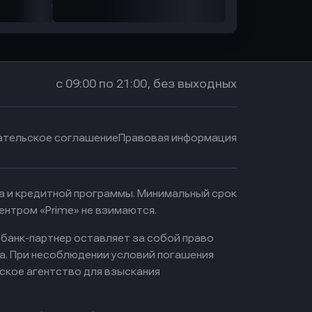
с 09:00 по 21:00, без выходных
ательское соглашение
Правовая информация
ма и кредитной программы. Минимальный срок
ентром «Prime» не взимаются.
 банк-партнер оставляет за собой право
а. При несоблюдении условий погашения
ское агентство для взыскания