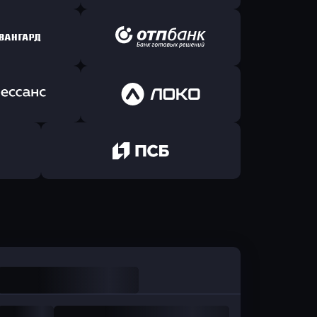
ь заявку
Оправить заявку
йзен Банк
в Экспобанк
ь заявку
Оправить заявку
Авангард
в ОТП БАНК
ь заявку
Оправить заявку
санс Банк
в Локо-Банк
Оправить заявку
в Промсвязьбанк