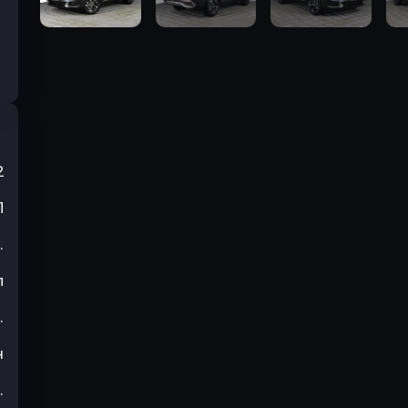
2
П
.
л
.
н
.