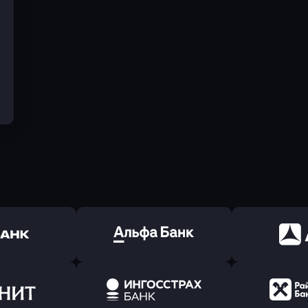
ь заявку
Оправить заявку
Оправит
(Тинькофф)
в Альфа-Банк
в АТ