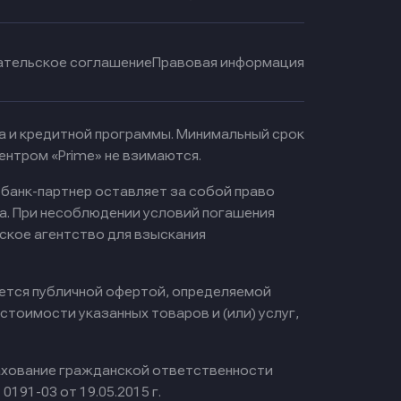
ательское соглашение
Правовая информация
ма и кредитной программы. Минимальный срок
ентром «Prime» не взимаются.
 банк-партнер оставляет за собой право
а. При несоблюдении условий погашения
ское агентство для взыскания
яется публичной офертой, определяемой
тоимости указанных товаров и (или) услуг,
хование гражданской ответственности
0191-03 от 19.05.2015 г.