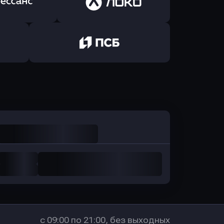
Авангард
в ОТП БАНК
ь заявку
Оправить заявку
санс Банк
в Локо-Банк
Оправить заявку
в Промсвязьбанк
с 09:00 по 21:00, без выходных