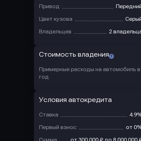
Привод
Передни
Цвет кузова
Серы
Владельцев
2 владельц
Стоимость владения
Примерные расходы на автомобиль в
год
Условия автокредита
Условия
автокредита
Ставка
4.9
Первый взнос
от 0
Сумма
от 300 000 ₽ до 8 000 000 