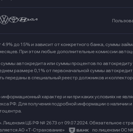
Пользов
 4.9% до 15% и зависит от конкретного банка, суммы зай
 месяцев. При этом любые дополнительные комиссии автоц
к суммы автокредита или суммы процентов по автокредиту
реднем размере 0,1% от первоначальной суммы автокредит
ть переданы в специальный реестр должников и коллектор
информационный характер и ни при каких условиях не явл
са РФ. Для получения подробной информации о наличии и с
тоцентра.
».
Лицензия ЦБ РФ № 2673 от 09.07.2024.
Обязательное стра
вляется АО «Т-Страхование»
по лицензии ОС № 