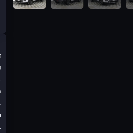
0
П
.
л
.
н
.