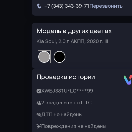
+7 (343) 343-39-71
Перезвонить
Модель в других цветах
Kia Soul, 2.0 л АКПП, 2020 г. III
Автотека
Проверка истории
XWEJ381U*LC****99
2 владельца по ПТС
ДТП не найдены
Повреждения не найдены