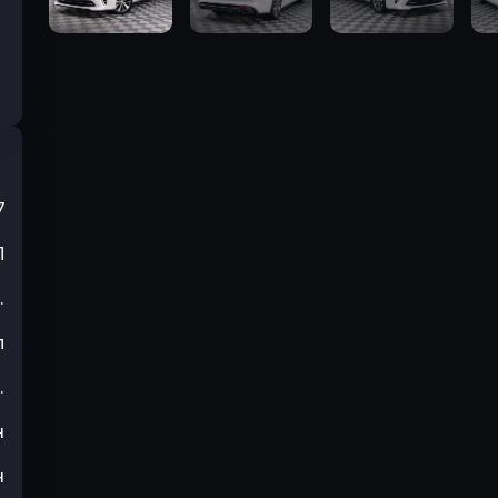
7
П
.
л
.
н
н