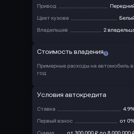
Привод
Передни
Цвет кузова
Белы
Владельцев
2 владельц
Стоимость владения
Примерные расходы на автомобиль в
год
Условия автокредита
Условия
автокредита
Ставка
4.9
Первый взнос
от 0
Сумма
от 300 000 ₽ до 8 000 000 