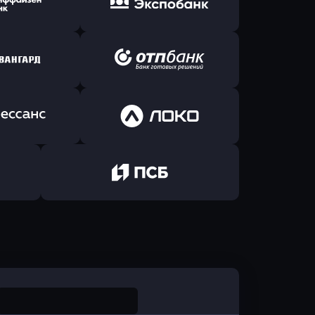
Б Банк
в ВТБ
ь заявку
Оправить заявку
йзен Банк
в Экспобанк
ь заявку
Оправить заявку
Авангард
в ОТП БАНК
ь заявку
Оправить заявку
санс Банк
в Локо-Банк
Оправить заявку
в Промсвязьбанк