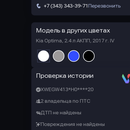
+7 (343) 343-39-71
Перезвонить
Модель в других цветах
Kia Optima, 2.4 л АКПП, 2017 г. IV
Автотека
Проверка истории
XWEGW413*H0****20
2 владельца по ПТС
ДТП не найдены
Повреждения не найдены