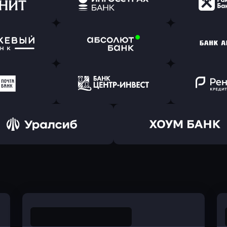
(Тинькофф)
в Альфа-Банк
в АТ
ь заявку
Оправить заявку
Оправит
т Банк
в Ингосстрах Банк
в Райффа
ь заявку
Оправить заявку
Оправит
ранжевый
в Абсолют Банк
в Банк 
ь заявку
Оправить заявку
Оправит
а Банк
в Центр-Инвест
в Ренес
Оправить заявку
Оправить заявку
в Уралсиб Банк
в Хоум Банк