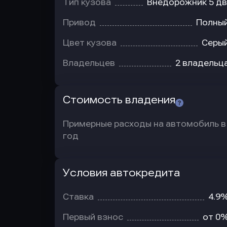
Тип кузова
Внедорожник 5 дв
Привод
Полны
Цвет кузова
Серы
Владельцев
2 владельц
Стоимость владения
Примерные расходы на автомобиль в
год
Условия автокредита
Условия
автокредита
Ставка
4.9
Первый взнос
от 0