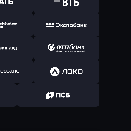
ь заявку
Оправить заявку
Б Банк
в ВТБ
ь заявку
Оправить заявку
йзен Банк
в Экспобанк
ь заявку
Оправить заявку
Авангард
в ОТП БАНК
ь заявку
Оправить заявку
санс Банк
в Локо-Банк
Оправить заявку
в Промсвязьбанк