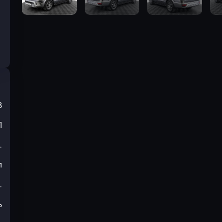
8
П
.
л
.
ь