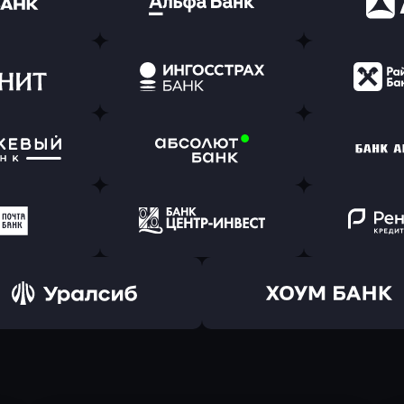
ь заявку
Оправить заявку
Оправит
(Тинькофф)
в Альфа-Банк
в АТ
ь заявку
Оправить заявку
Оправит
т Банк
в Ингосстрах Банк
в Райффа
ь заявку
Оправить заявку
Оправит
ранжевый
в Абсолют Банк
в Банк 
ь заявку
Оправить заявку
Оправит
а Банк
в Центр-Инвест
в Ренес
Оправить заявку
Оправить заявку
в Уралсиб Банк
в Хоум Банк