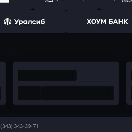
ранжевый
в Абсолют Банк
в Банк 
ь заявку
Оправить заявку
Оправит
а Банк
в Центр-Инвест
в Ренес
Оправить заявку
Оправить заявку
в Уралсиб Банк
в Хоум Банк
 (343) 343-39-71