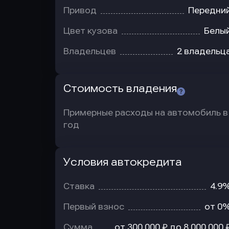
Привод
Передни
Цвет кузова
Белы
Владельцев
2 владельц
Стоимость владения
Примерные расходы на автомобиль в
год
Условия автокредита
Условия
автокредита
Ставка
4.9
Первый взнос
от 0
Сумма
от 300 000 ₽ до 8 000 000 