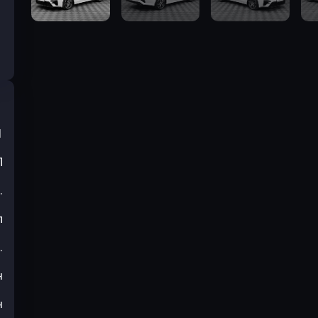
1
П
.
л
.
н
н