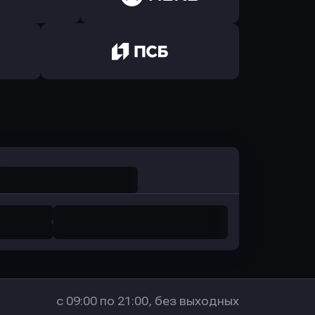
Авангард
в ОТП БАНК
ь заявку
Оправить заявку
санс Банк
в Локо-Банк
Оправить заявку
в Промсвязьбанк
с 09:00 по 21:00, без выходных