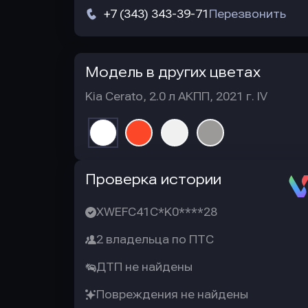
+7 (343) 343-39-71
Перезвонить
Модель в других цветах
Kia Cerato, 2.0 л АКПП, 2021 г. IV
Автотека
Проверка истории
XWEFC41C*K0****28
2 владельца по ПТС
ДТП не найдены
Повреждения не найдены