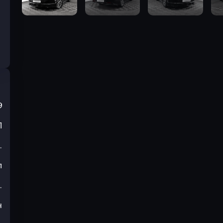
9
П
.
л
.
н