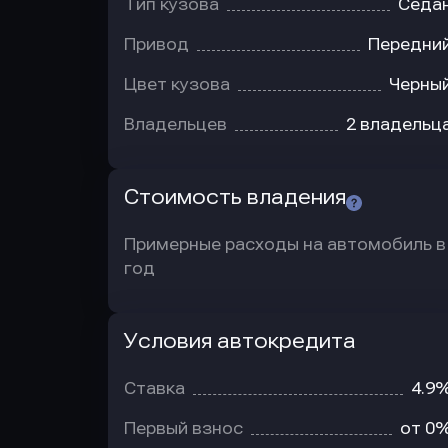
Тип кузова
Седа
Привод
Передни
Цвет кузова
Черны
Владельцев
2 владельц
Стоимость владения
Примерные расходы на автомобиль в
год
Условия автокредита
Условия
автокредита
Ставка
4.9
Первый взнос
от 0