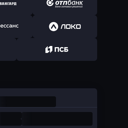
ь заявку
Оправить заявку
йзен Банк
в Экспобанк
ь заявку
Оправить заявку
Авангард
в ОТП БАНК
ь заявку
Оправить заявку
санс Банк
в Локо-Банк
Оправить заявку
в Промсвязьбанк