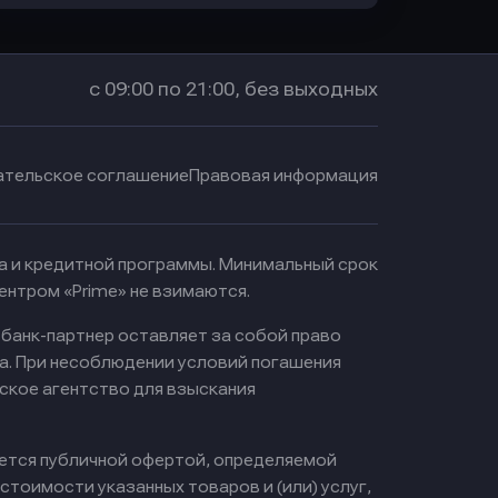
с 09:00 по 21:00, без выходных
ательское соглашение
Правовая информация
ма и кредитной программы. Минимальный срок
ентром «Prime» не взимаются.
 банк-партнер оставляет за собой право
а. При несоблюдении условий погашения
ское агентство для взыскания
яется публичной офертой, определяемой
тоимости указанных товаров и (или) услуг,