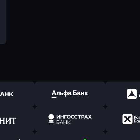
ь заявку
Оправить заявку
Оправит
(Тинькофф)
в Альфа-Банк
в АТ