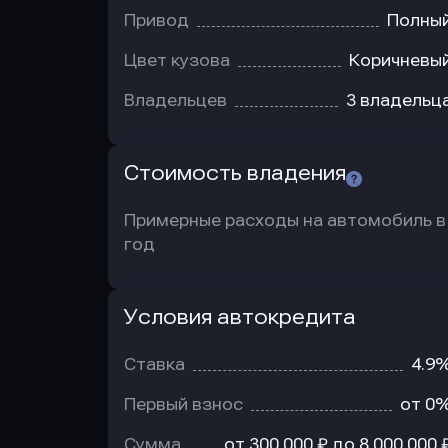
Привод
Полны
Цвет кузова
Коричневы
Владельцев
3 владельц
Стоимость владения
Примерные расходы на автомобиль в
год
Условия автокредита
Условия
автокредита
Ставка
4.9
Первый взнос
от 0
Сумма
от 300 000 ₽ до 8 000 000 