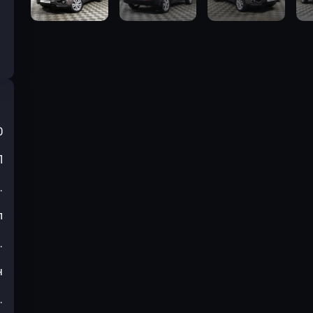
0
П
.
л
.
н
.