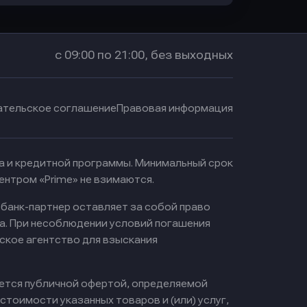
с 09:00 по 21:00, без выходных
ательское соглашение
Правовая информация
ма и кредитной программы. Минимальный срок
ентром «Prime» не взимаются.
 банк-партнер оставляет за собой право
а. При несоблюдении условий погашения
ское агентство для взыскания
яется публичной офертой, определяемой
тоимости указанных товаров и (или) услуг,