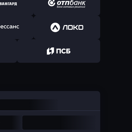
ь заявку
Оправить заявку
йзен Банк
в Экспобанк
ь заявку
Оправить заявку
Авангард
в ОТП БАНК
ь заявку
Оправить заявку
санс Банк
в Локо-Банк
Оправить заявку
в Промсвязьбанк