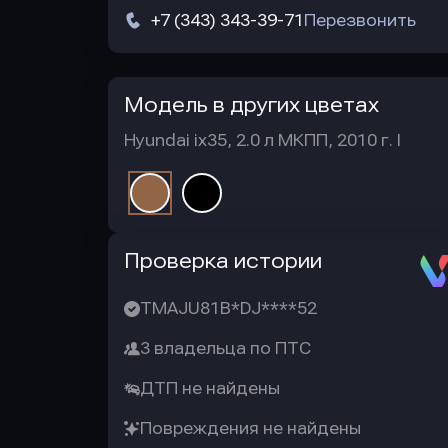
+7 (343) 343-39-71
Перезвонить
Модель в других цветах
Hyundai ix35, 2.0 л МКПП, 2010 г. I
Автотека
Проверка истории
TMAJU81B*DJ****52
3 владельца по ПТС
ДТП не найдены
Повреждения не найдены