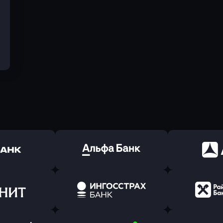
ь заявку
Оправить заявку
Оправит
(Тинькофф)
в Альфа-Банк
в АТ