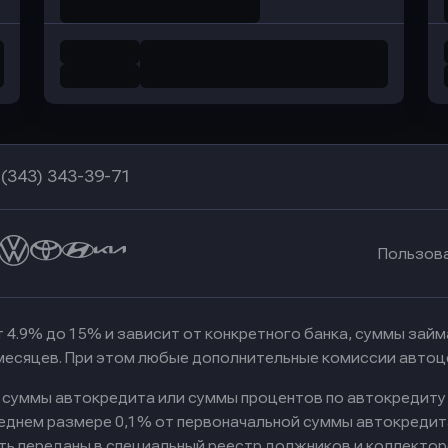
 (343) 343-39-71
Пользов
 4.9% до 15% и зависит от конкретного банка, суммы зай
 месяцев. При этом любые дополнительные комиссии автоц
к суммы автокредита или суммы процентов по автокредиту
реднем размере 0,1% от первоначальной суммы автокредит
ть переданы в специальный реестр должников и коллектор