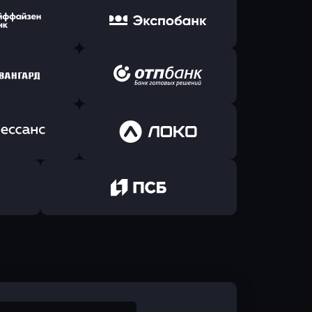
ь заявку
Оправить заявку
Б Банк
в ВТБ
ь заявку
Оправить заявку
йзен Банк
в Экспобанк
ь заявку
Оправить заявку
Авангард
в ОТП БАНК
ь заявку
Оправить заявку
санс Банк
в Локо-Банк
Оправить заявку
в Промсвязьбанк