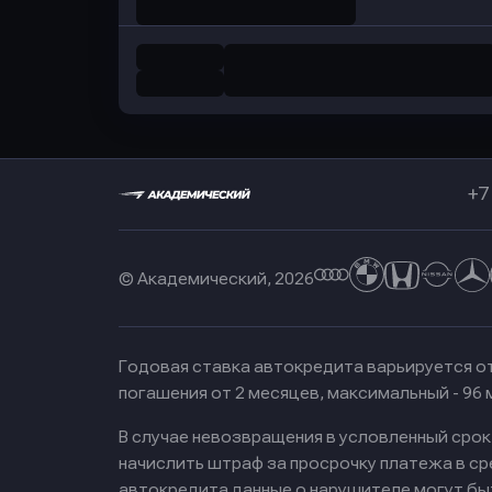
+7
© Академический, 2026
Годовая ставка автокредита варьируется от
погашения от 2 месяцев, максимальный - 96
В случае невозвращения в условленный сро
начислить штраф за просрочку платежа в с
автокредита данные о нарушителе могут бы