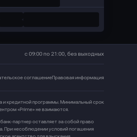
с 09:00 по 21:00, без выходных
ательское соглашение
Правовая информация
ма и кредитной программы. Минимальный срок
ентром «Prime» не взимаются.
 банк-партнер оставляет за собой право
а. При несоблюдении условий погашения
ское агентство для взыскания