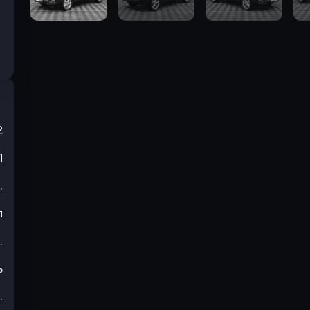
2
П
.
л
.
ь
.