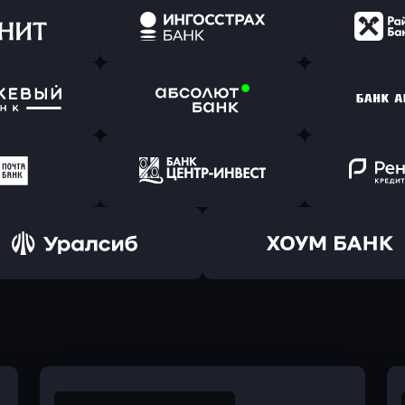
ь заявку
Оправить заявку
Оправит
(Тинькофф)
в Альфа-Банк
в АТ
ь заявку
Оправить заявку
Оправит
т Банк
в Ингосстрах Банк
в Райффа
ь заявку
Оправить заявку
Оправит
ранжевый
в Абсолют Банк
в Банк 
ь заявку
Оправить заявку
Оправит
а Банк
в Центр-Инвест
в Ренес
Оправить заявку
Оправить заявку
в Уралсиб Банк
в Хоум Банк