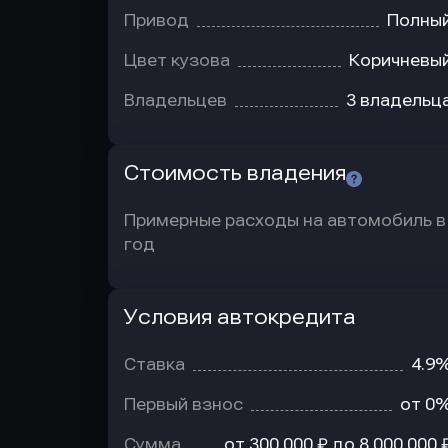
Привод
Полны
Цвет кузова
Коричневы
Владельцев
3 владельц
Стоимость владения
Примерные расходы на автомобиль в
год
Условия автокредита
Условия
автокредита
Ставка
4.9
Первый взнос
от 0
Сумма
от 300 000 ₽ до 8 000 000 