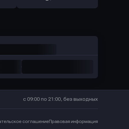
санс Банк
в Локо-Банк
Оправить заявку
в Промсвязьбанк
с 09:00 по 21:00, без выходных
ательское соглашение
Правовая информация