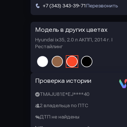
+7 (343) 343-39-71
Перезвонить
Модель в других цветах
Hyundai ix35, 2.0 л АКПП, 2014 г. I
Рестайлинг
Автотека
Проверка истории
TMAJU81E*EJ****40
2 владельца по ПТС
ДТП не найдены