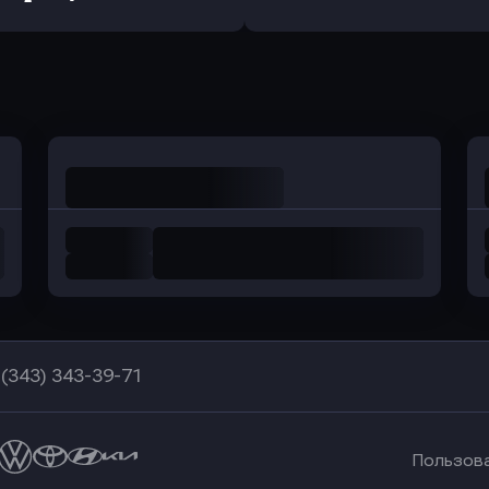
а Банк
в Центр-Инвест
в Ренес
Оправить заявку
Оправить заявку
в Уралсиб Банк
в Хоум Банк
 (343) 343-39-71
Пользов