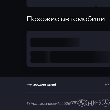
в РоссельхозБанк
в Почт
Оправить заявку
Похожие автомобили
в Совкомбанк
+7
© Академический, 2026