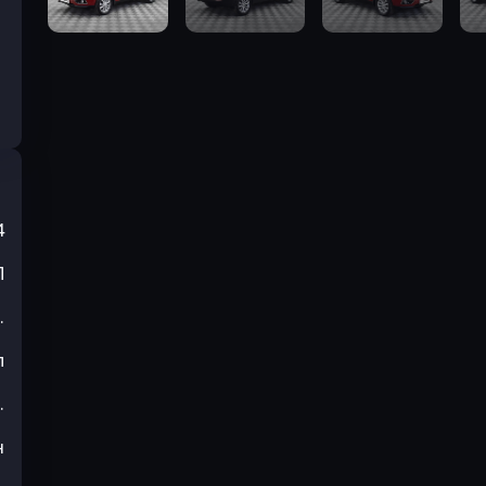
4
П
.
л
.
н