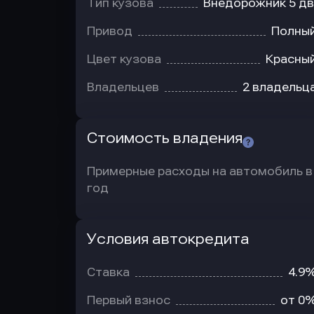
Тип кузова
Внедорожник 5 дв
Привод
Полны
Цвет кузова
Красны
Владельцев
2 владельц
Стоимость владения
Примерные расходы на автомобиль в
год
Условия автокредита
Условия
автокредита
Ставка
4.9
Первый взнос
от 0