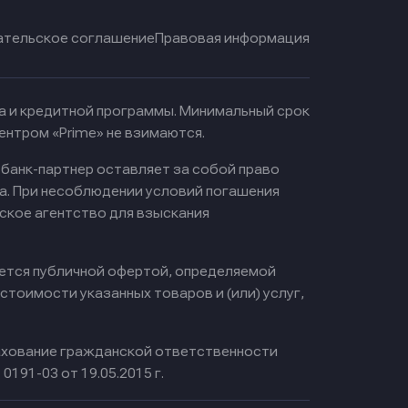
ательское соглашение
Правовая информация
ма и кредитной программы. Минимальный срок
ентром «Prime» не взимаются.
 банк-партнер оставляет за собой право
а. При несоблюдении условий погашения
ское агентство для взыскания
яется публичной офертой, определяемой
тоимости указанных товаров и (или) услуг,
хование гражданской ответственности
0191-03 от 19.05.2015 г.