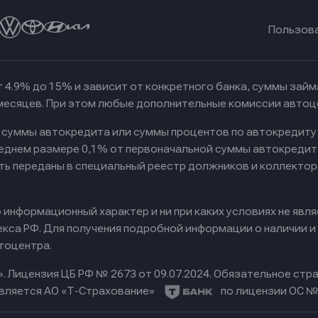
Пользов
 4.9% до 15% и зависит от конкретного банка, суммы зай
 месяцев. При этом любые дополнительные комиссии автоц
к суммы автокредита или суммы процентов по автокредиту
реднем размере 0,1% от первоначальной суммы автокредит
ть переданы в специальный реестр должников и коллектор
информационный характер и ни при каких условиях не явл
са РФ. Для получения подробной информации о наличии и с
тоцентра.
».
Лицензия ЦБ РФ № 2673 от 09.07.2024.
Обязательное стра
вляется АО «Т-Страхование»
по лицензии ОС № 