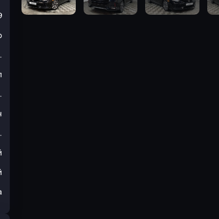
9
р
.
л
.
н
.
й
й
а