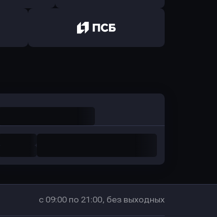
ь заявку
Оправить заявку
санс Банк
в Локо-Банк
Оправить заявку
в Промсвязьбанк
с 09:00 по 21:00, без выходных