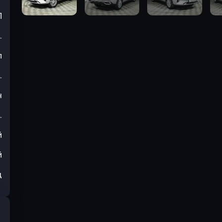
П
.
л
.
н
.
й
й
ц