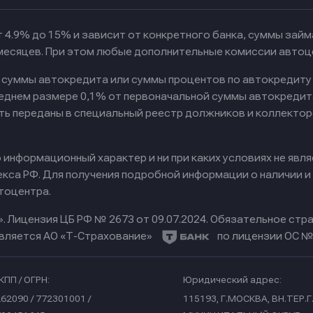
 4.9% до 15% и зависит от конкретного банка, суммы зай
 месяцев. При этом любые дополнительные комиссии автоц
к суммы автокредита или суммы процентов по автокредиту
реднем размере 0,1% от первоначальной суммы автокредит
ть переданы в специальный реестр должников и коллектор
информационный характер и ни при каких условиях не явл
са РФ. Для получения подробной информации о наличии и с
тоцентра.
».
Лицензия ЦБ РФ № 2673 от 09.07.2024.
Обязательное стра
вляется АО «Т-Страхование»
по лицензии ОС № 
КПП / ОГРН:
Юридический адрес:
62090 / 772301001 /
115193, Г.МОСКВА, ВН.ТЕР.Г