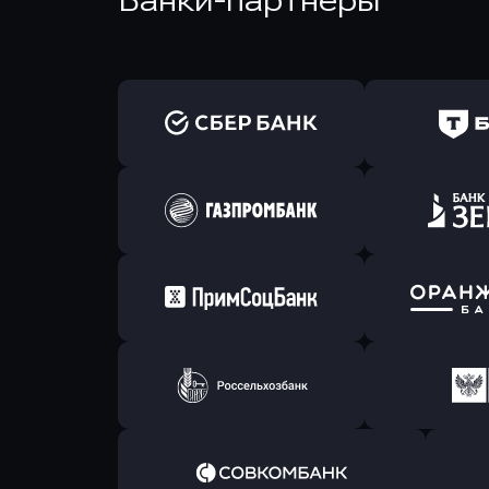
Банки-партнеры
Оправить заявку
Оправит
в Сбербанк
в Т-Банк 
Оправить заявку
Оправит
в Газпромбанк
в Зени
Оправить заявку
Оправит
в Примсоцбанк
в Банк О
Оправить заявку
Оправит
в РоссельхозБанк
в Почт