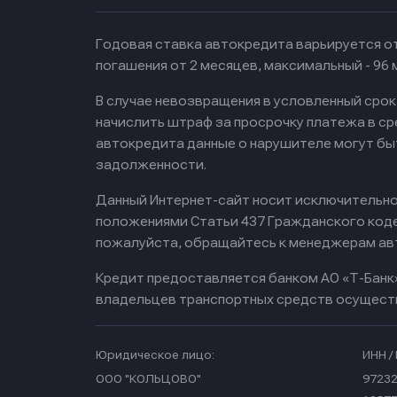
Годовая ставка автокредита варьируется от
погашения от 2 месяцев, максимальный - 96
В случае невозвращения в условленный сро
начислить штраф за просрочку платежа в с
автокредита данные о нарушителе могут бы
задолженности.
Данный Интернет-сайт носит исключительно 
положениями Статьи 437 Гражданского кодек
пожалуйста, обращайтесь к менеджерам ав
Кредит предоставляется банком АО «Т-Банк
владельцев транспортных средств осущест
Юридическое лицо:
ИНН / 
ООО "КОЛЬЦОВО"
97232