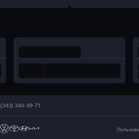
Оправить заявку
Оправить заявку
в Уралсиб Банк
в Хоум Банк
 (343) 343-39-71
Пользов