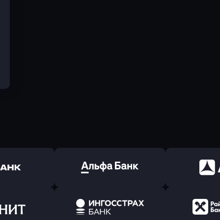
ь заявку
Оправить заявку
Оправит
(Тинькофф)
в Альфа-Банк
в АТ