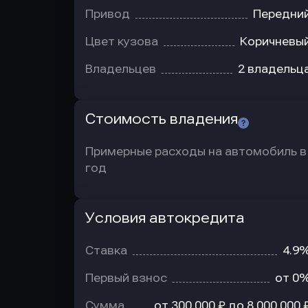
Привод
Передни
Цвет кузова
Коричневы
Владельцев
2 владельц
Стоимость владения
Примерные расходы на автомобиль в
год
Условия автокредита
Условия
автокредита
Ставка
4.9
Первый взнос
от 0
Сумма
от 300 000 ₽ до 8 000 000 