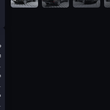
9
П
.
л
.
н
.