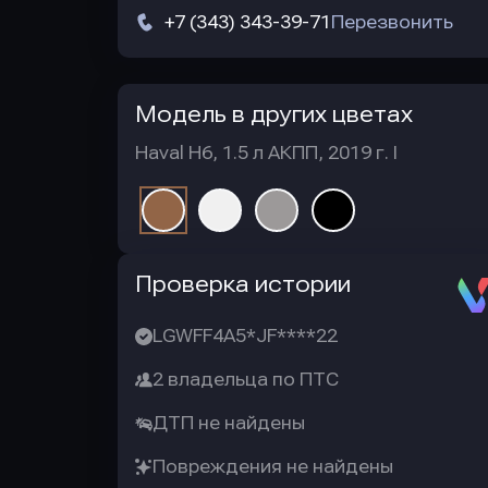
+7 (343) 343-39-71
Перезвонить
Модель в других цветах
Haval H6, 1.5 л АКПП, 2019 г. I
Автотека
Проверка истории
LGWFF4A5*JF****22
2 владельца по ПТС
ДТП не найдены
Повреждения не найдены