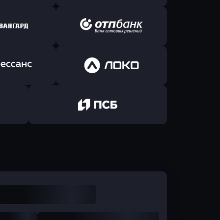
ь заявку
Оправить заявку
йзен Банк
в Экспобанк
ь заявку
Оправить заявку
Авангард
в ОТП БАНК
ь заявку
Оправить заявку
санс Банк
в Локо-Банк
Оправить заявку
в Промсвязьбанк