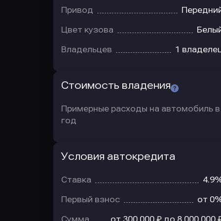
Привод
Передни
Цвет кузова
Белы
Владельцев
1 владеле
Стоимость владения
Примерные расходы на автомобиль в
год
Условия автокредита
Условия
автокредита
Ставка
4.9
Первый взнос
от 0
Сумма
от 300 000 ₽ до 8 000 000 