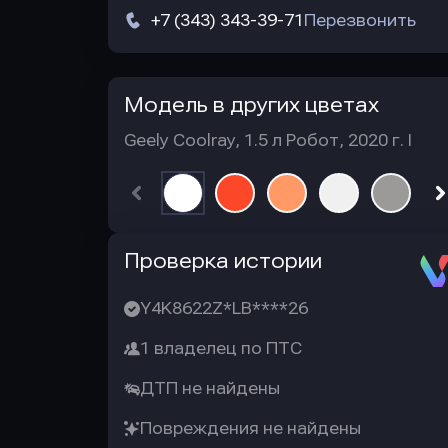
+7 (343) 343-39-71
Перезвонить
Модель в других цветах
Geely Coolray, 1.5 л Робот, 2020 г. I
Автотека
Проверка истории
Y4K8622Z*LB****26
1 владелец по ПТС
ДТП не найдены
Повреждения не найдены