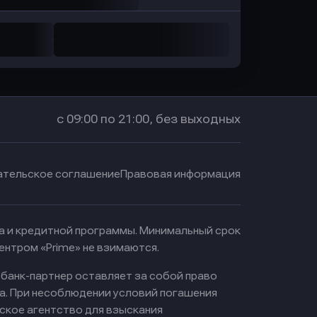
с 09:00 по 21:00, без выходных
ательское соглашение
Правовая информация
ма и кредитной программы. Минимальный срок
ентром «Prime» не взимаются.
 банк-партнер оставляет за собой право
а. При несоблюдении условий погашения
ское агентство для взыскания