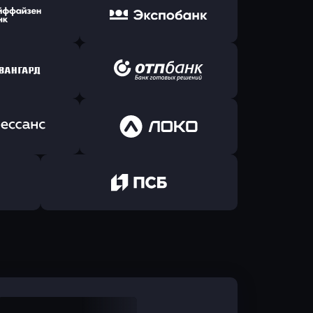
ь заявку
Оправить заявку
Б Банк
в ВТБ
ь заявку
Оправить заявку
йзен Банк
в Экспобанк
ь заявку
Оправить заявку
Авангард
в ОТП БАНК
ь заявку
Оправить заявку
санс Банк
в Локо-Банк
Оправить заявку
в Промсвязьбанк