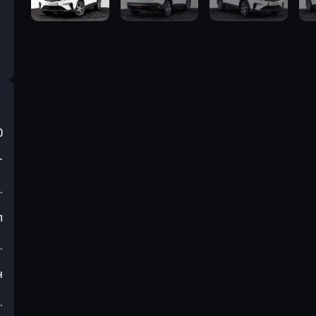
0
т
.
л
.
н
.