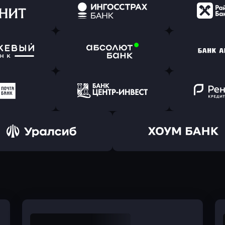
ь заявку
Оправить заявку
Оправит
(Тинькофф)
в Альфа-Банк
в АТ
ь заявку
Оправить заявку
Оправит
т Банк
в Ингосстрах Банк
в Райффа
ь заявку
Оправить заявку
Оправит
ранжевый
в Абсолют Банк
в Банк 
ь заявку
Оправить заявку
Оправит
а Банк
в Центр-Инвест
в Ренес
Оправить заявку
Оправить заявку
в Уралсиб Банк
в Хоум Банк