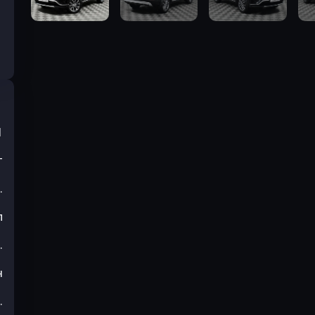
1
т
.
л
.
н
.