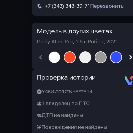
+7 (343) 343-39-71
Перезвонить
Модель в других цветах
Geely Atlas Pro, 1.5 л Робот, 2021 г.
Автотека
Проверка истории
Y4K8722D*NB****14
1 владелец по ПТС
ДТП не найдены
Повреждения не найдены