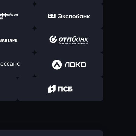
ь заявку
Оправить заявку
Б Банк
в ВТБ
ь заявку
Оправить заявку
йзен Банк
в Экспобанк
ь заявку
Оправить заявку
Авангард
в ОТП БАНК
ь заявку
Оправить заявку
санс Банк
в Локо-Банк
Оправить заявку
в Промсвязьбанк