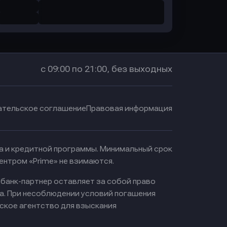
с 09:00 по 21:00, без выходных
ательское соглашение
Правовая информация
ма и кредитной программы. Минимальный срок
ентром «Prime» не взимаются.
 банк-партнер оставляет за собой право
а. При несоблюдении условий погашения
ское агентство для взыскания