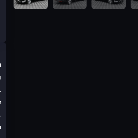
4
П
.
л
.
н