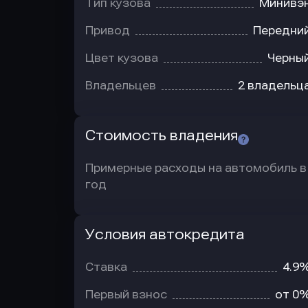
Тип кузова
Минивэ
Привод
Передни
Цвет кузова
Черны
Владельцев
2 владельц
Стоимость владения
Примерные расходы на автомобиль в
год
Условия автокредита
Условия
автокредита
Ставка
4.9
Первый взнос
от 0