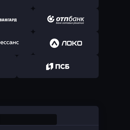
Б Банк
в ВТБ
ь заявку
Оправить заявку
йзен Банк
в Экспобанк
ь заявку
Оправить заявку
Авангард
в ОТП БАНК
ь заявку
Оправить заявку
санс Банк
в Локо-Банк
Оправить заявку
в Промсвязьбанк