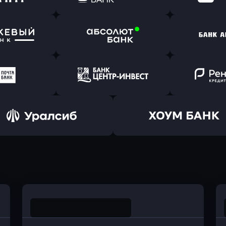
(Тинькофф)
в Альфа-Банк
в АТ
ь заявку
Оправить заявку
Оправит
т Банк
в Ингосстрах Банк
в Райффа
ь заявку
Оправить заявку
Оправит
ранжевый
в Абсолют Банк
в Банк 
ь заявку
Оправить заявку
Оправит
а Банк
в Центр-Инвест
в Ренес
Оправить заявку
Оправить заявку
в Уралсиб Банк
в Хоум Банк