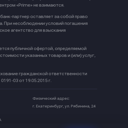
ентром «Prime» не взимаются.
 банк-партнер оставляет за собой право
а. При несоблюдении условий погашения
ское агентство для взыскания
яется публичной офертой, определяемой
тоимости указанных товаров и (или) услуг,
хование гражданской ответственности
0191-03 от 19.05.2015 г.
Физический адрес:
.
г. Екатеринбург, ул. Рябинина, 24
А
МЕЩ.