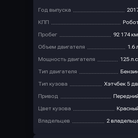
Год выпуска
201
КПП
Робо
Пробег
92 174 км
Объем двигателя
1.6 
Мощность двигателя
125 л.с
Тип двигателя
Бензи
Тип кузова
Хэтчбек 5 дв
Привод
Передни
Цвет кузова
Красны
Владельцев
2 владельц