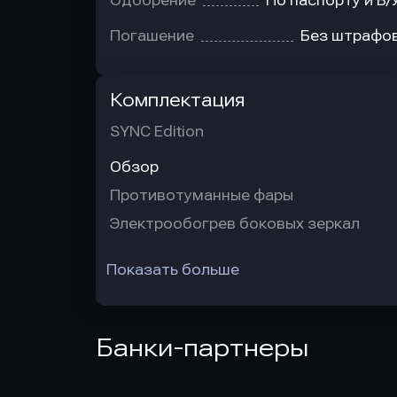
Одобрение
По паспорту и В/
Погашение
Без штрафо
Комплектация
SYNC Edition
Обзор
Противотуманные фары
Электрообогрев боковых зеркал
Показать больше
Банки-партнеры