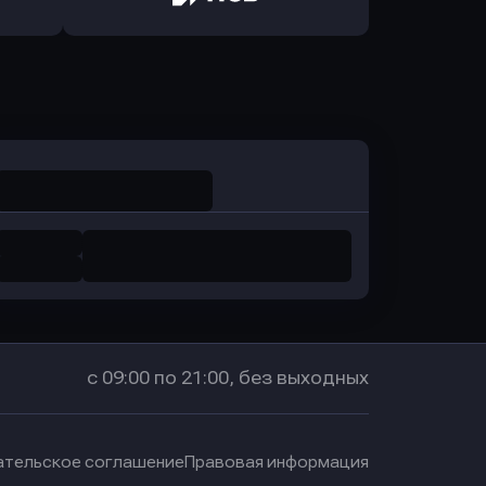
санс Банк
в Локо-Банк
Оправить заявку
в Промсвязьбанк
с 09:00 по 21:00, без выходных
ательское соглашение
Правовая информация