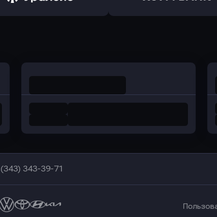
а Банк
в Центр-Инвест
в Ренес
Оправить заявку
Оправить заявку
в Уралсиб Банк
в Хоум Банк
 (343) 343-39-71
Пользов