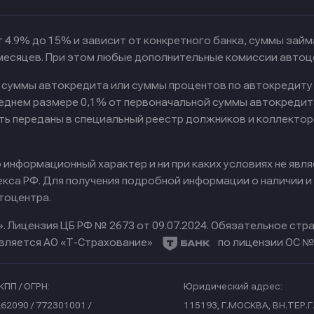
 4.9% до 15% и зависит от конкретного банка, суммы зай
 месяцев. При этом любые дополнительные комиссии автоц
к суммы автокредита или суммы процентов по автокредиту
реднем размере 0,1% от первоначальной суммы автокредит
ть переданы в специальный реестр должников и коллектор
информационный характер и ни при каких условиях не явл
са РФ. Для получения подробной информации о наличии и с
тоцентра.
».
Лицензия ЦБ РФ № 2673 от 09.07.2024.
Обязательное стра
вляется АО «Т-Страхование»
по лицензии ОС № 
КПП / ОГРН:
Юридический адрес:
62090 / 772301001 /
115193, Г.МОСКВА, ВН.ТЕР.Г