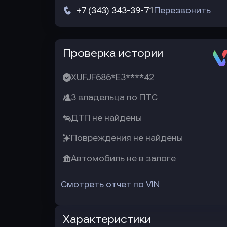
+7 (343) 343-39-71
Перезвонить
Автотека
Проверка истории
XUFJF686*E3****42
3 владельца по ПТС
ДТП не найдены
Повреждения не найдены
Автомобиль не в залоге
Смотреть отчет по VIN
Характеристики