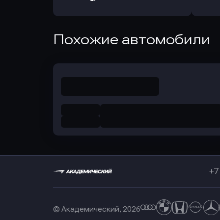
в РоссельхозБанк
в Почт
Оправить заявку
Похожие автомобили
в Совкомбанк
+7
© Академический, 2026