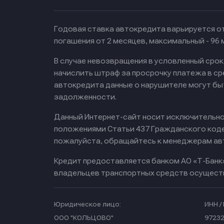
Годовая ставка автокредита варьируется от
погашения от 2 месяцев, максимальный - 96
В случае невозвращения в условленный сро
начислить штраф за просрочку платежа в с
автокредита данные о нарушителе могут бы
задолженности.
Данный Интернет-сайт носит исключительно 
положениями Статьи 437 Гражданского кодек
пожалуйста, обращайтесь к менеджерам ав
Кредит предоставляется банком АО «Т-Банк
владельцев транспортных средств осущест
Юридическое лицо:
ИНН / 
ООО "КОЛЬЦОВО"
97232