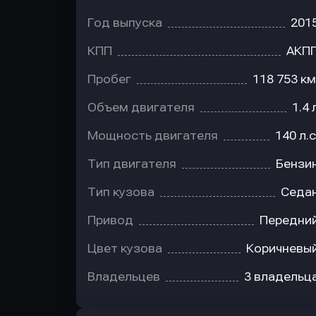
Год выпуска
201
КПП
АКП
Пробег
118 753 км
Объем двигателя
1.4 
Мощность двигателя
140 л.с
Тип двигателя
Бензи
Тип кузова
Седа
Привод
Передни
Цвет кузова
Коричневы
Владельцев
3 владельц