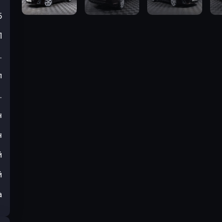
5
П
.
л
.
н
н
й
й
а