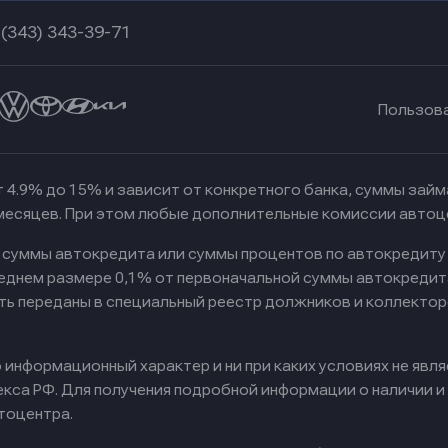
 (343) 343-39-71
Пользов
 4.9% до 15% и зависит от конкретного банка, суммы зай
 месяцев. При этом любые дополнительные комиссии автоц
к суммы автокредита или суммы процентов по автокредиту
реднем размере 0,1% от первоначальной суммы автокредит
ть переданы в специальный реестр должников и коллектор
информационный характер и ни при каких условиях не явл
са РФ. Для получения подробной информации о наличии и с
тоцентра.