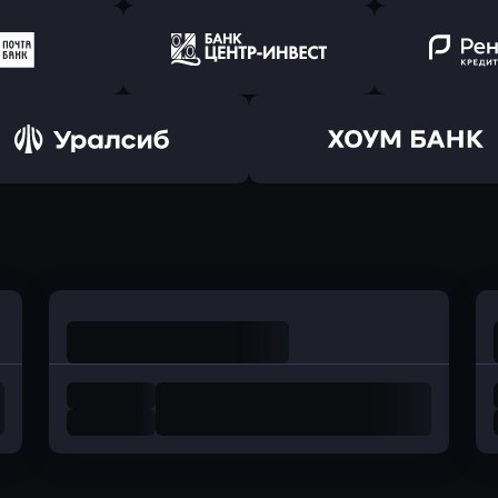
ь заявку
Оправить заявку
Оправит
ранжевый
в Абсолют Банк
в Банк 
ь заявку
Оправить заявку
Оправит
а Банк
в Центр-Инвест
в Ренес
Оправить заявку
Оправить заявку
в Уралсиб Банк
в Хоум Банк