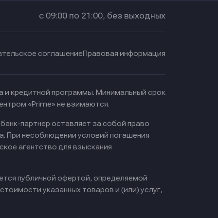
с 09:00 по 21:00, без выходных
ательское соглашение
Правовая информация
ма и кредитной программы. Минимальный срок
ентром «Prime» не взимаются.
 банк-партнер оставляет за собой право
а. При несоблюдении условий погашения
ское агентство для взыскания
яется публичной офертой, определяемой
тоимости указанных товаров и (или) услуг,