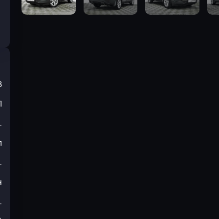
3
П
.
л
.
н
.