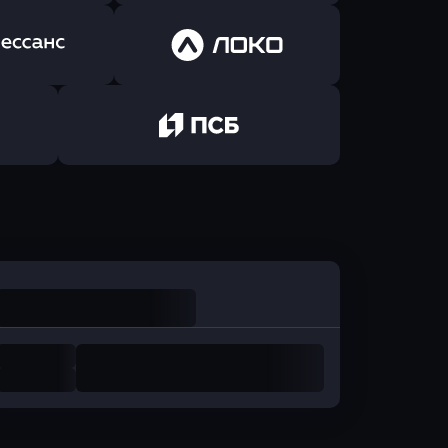
ь заявку
Оправить заявку
Авангард
в ОТП БАНК
ь заявку
Оправить заявку
санс Банк
в Локо-Банк
Оправить заявку
в Промсвязьбанк