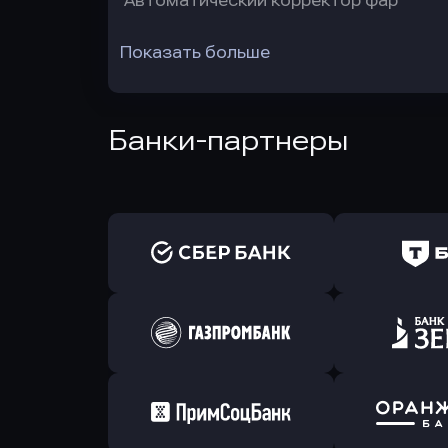
Автоматический корректор фар
Показать больше
Банки-партнеры
Оправить заявку
Оправит
в Сбербанк
в Т-Банк 
Оправить заявку
Оправит
в Газпромбанк
в Зени