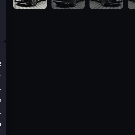
2
т
.
л
.
н