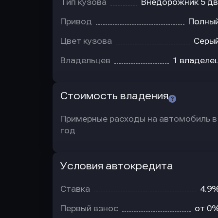
Тип кузова
Внедорожник 5 дв
Привод
Полны
Цвет кузова
Серы
Владельцев
1 владеле
Стоимость владения
Примерные расходы на автомобиль в
год
Условия автокредита
Условия
автокредита
Ставка
4.9
Первый взнос
от 0