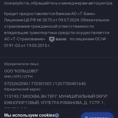
пожалуйста, обращайтесь к менеджерам автоцентра.
Кредит предоставляется банком АО «Т-Банк».
Лицензия ЦБ РФ № 2673 от 09.07.2024.
Обязательное
страхование гражданской ответственности
владельцев транспортных средств осуществляется
АО «Т-Страхование»
по лицензии ОС №
0191-03 от 19.05.2015 г.
Юридическое лицо:
ООО "КОЛЬЦОВО"
ИНН / КПП / ОГРН:
9723262090 / 772301001 / 1257700451645
Юридический адрес:
115193, Г.МОСКВА, ВН.ТЕР.Г. МУНИЦИПАЛЬНЫЙ ОКРУГ
ЮЖНОПОРТОВЫЙ, УЛ ПЕТРА РОМАНОВА, Д. 7 СТР. 1,
ПОМЕЩ. 3/5
Физический адрес:
Мы используем cookies