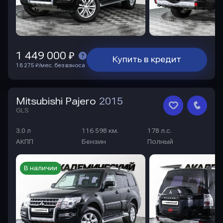
1 449 000 ₽
Купить в кредит
18 275 ₽/мес. без взноса
Mitsubishi Pajero
2015
GLS
3.0 л
116 598 км.
178 л.с.
АКПП
Бензин
Полный
В наличии