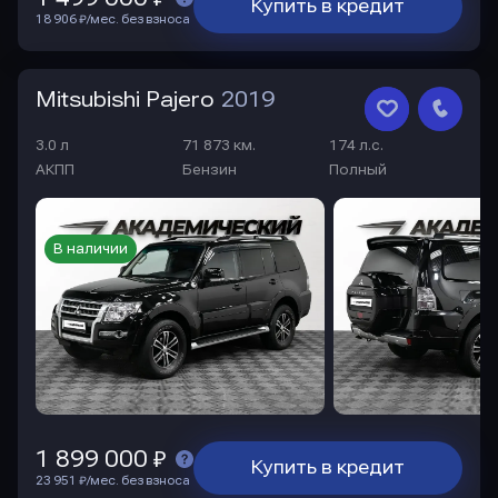
Купить в кредит
18 906 ₽/мес. без взноса
Mitsubishi Pajero
2019
3.0 л
71 873 км.
174 л.с.
АКПП
Бензин
Полный
В наличии
1 899 000 ₽
Купить в кредит
23 951 ₽/мес. без взноса