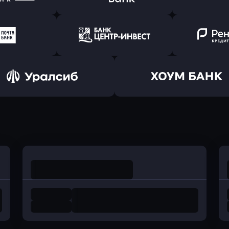
т Банк
в Ингосстрах Банк
в Райффа
ь заявку
Оправить заявку
Оправит
ранжевый
в Абсолют Банк
в Банк 
ь заявку
Оправить заявку
Оправит
а Банк
в Центр-Инвест
в Ренес
Оправить заявку
Оправить заявку
в Уралсиб Банк
в Хоум Банк