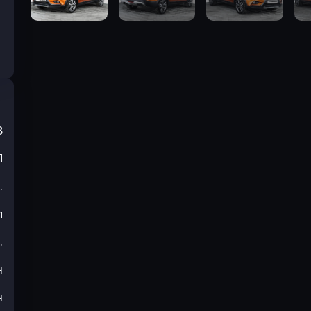
8
П
.
л
.
н
н