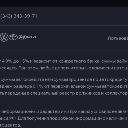
 (343) 343-39-71
Пользов
 4.9% до 15% и зависит от конкретного банка, суммы зай
 месяцев. При этом любые дополнительные комиссии автоц
к суммы автокредита или суммы процентов по автокредиту
реднем размере 0,1% от первоначальной суммы автокредит
ть переданы в специальный реестр должников и коллектор
информационный характер и ни при каких условиях не явл
са РФ. Для получения подробной информации о наличии и с
тоцентра.