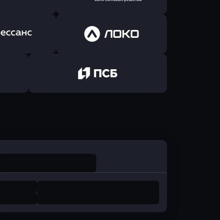
йзен Банк
в Экспобанк
ь заявку
Оправить заявку
Авангард
в ОТП БАНК
ь заявку
Оправить заявку
санс Банк
в Локо-Банк
Оправить заявку
в Промсвязьбанк