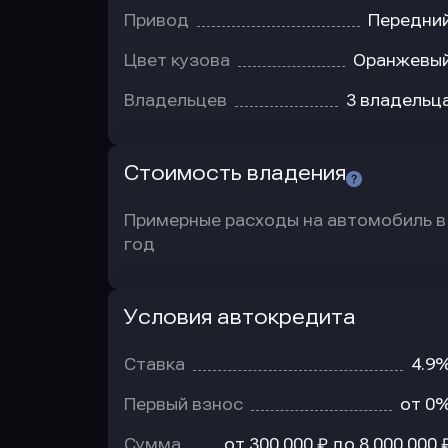
Привод
Передни
Цвет кузова
Оранжевы
Владельцев
3 владельц
Стоимость владения
Примерные расходы на автомобиль в
год
Условия автокредита
Условия
автокредита
Ставка
4.9
Первый взнос
от 0
Сумма
от 300 000 ₽ до 8 000 000 