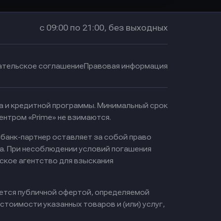
с 09:00 по 21:00, без выходных
ательское соглашение
Правовая информация
ма и кредитной программы. Минимальный срок
ентром «Prime» не взимаются.
 банк-партнер оставляет за собой право
а. При несоблюдении условий погашения
ское агентство для взыскания
яется публичной офертой, определяемой
тоимости указанных товаров и (или) услуг,