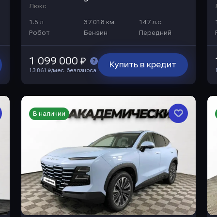
Люкс
1.5 л
37 018 км.
147 л.с.
Робот
Бензин
Передний
1 099 000 ₽
Купить в кредит
13 861 ₽/мес. без взноса
В наличии