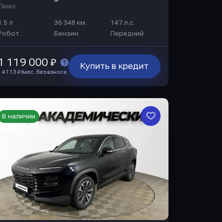
Люкс
1.5 л
36 348 км.
147 л.с.
Робот
Бензин
Передний
1 119 000 ₽
Купить в кредит
14 113 ₽/мес. без взноса
В наличии