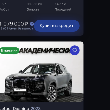
1.5 л
38 560 км.
147 л.с.
Робот
Бензин
Передний
1 079 000 ₽
Купить в кредит
13 609 ₽/мес. без взноса
В наличии
Jetour Dashing
2023