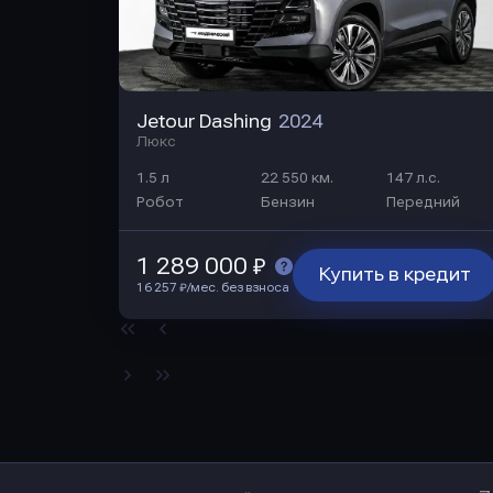
Jetour Dashing
2024
Люкс
1.5 л
22 550 км.
147 л.с.
Робот
Бензин
Передний
1 289 000 ₽
Купить в кредит
16 257 ₽/мес. без взноса