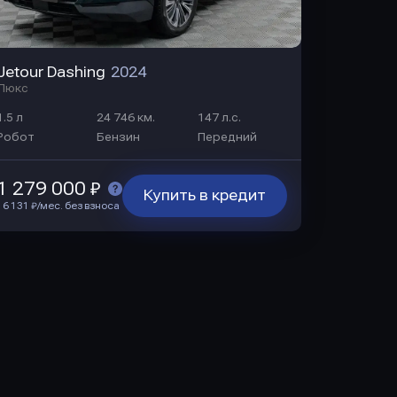
Jetour Dashing
2024
Люкс
1.5 л
24 746 км.
147 л.с.
Робот
Бензин
Передний
1 279 000 ₽
Купить в кредит
16 131 ₽/мес. без взноса