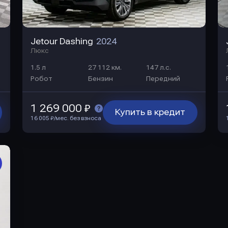
Jetour Dashing
2024
Люкс
1.5 л
27 112 км.
147 л.с.
Робот
Бензин
Передний
1 269 000 ₽
Купить в кредит
16 005 ₽/мес. без взноса