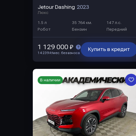
Jetour Dashing
2023
Люкс
1.5 л
35 764 км.
147 л.с.
Робот
Бензин
Передний
1 129 000 ₽
Купить в кредит
14 239 ₽/мес. без взноса
В наличии