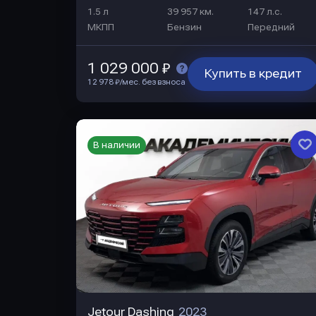
1.5 л
39 957 км.
147 л.с.
МКПП
Бензин
Передний
1 029 000 ₽
Купить в кредит
12 978 ₽/мес. без взноса
В наличии
Jetour Dashing
2023