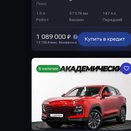
Люкс
1.5 л
37 574 км.
147 л.с.
Робот
Бензин
Передний
1 089 000 ₽
Купить в кредит
13 735 ₽/мес. без взноса
В наличии