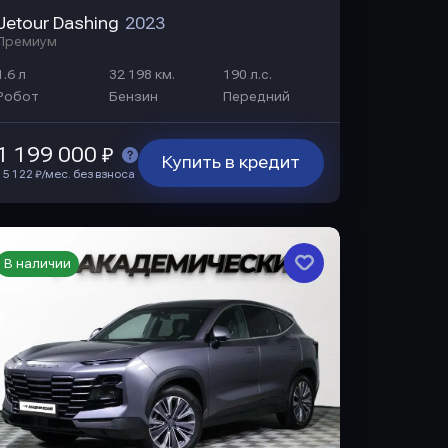
Jetour Dashing
2023
Премиум
1.6 л
32 198 км.
190 л.с.
Робот
Бензин
Передний
1 199 000 ₽
Купить в кредит
15 122 ₽/мес. без взноса
В наличии