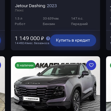
Jetour Dashing
2023
Люкс
1.5 л
33 639 км.
147 л.с.
Робот
Бензин
Передний
1 149 000 ₽
Купить в кредит
14 492 ₽/мес. без взноса
В наличии