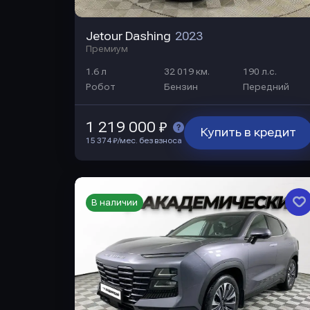
Jetour Dashing
2023
Премиум
1.6 л
32 019 км.
190 л.с.
Робот
Бензин
Передний
1 219 000 ₽
Купить в кредит
15 374 ₽/мес. без взноса
В наличии