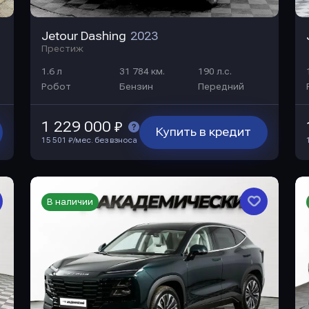
Jetour Dashing
2023
Престиж
1.6 л
31 784 км.
190 л.с.
Робот
Бензин
Передний
1 229 000 ₽
Купить в кредит
15 501 ₽/мес. без взноса
В наличии