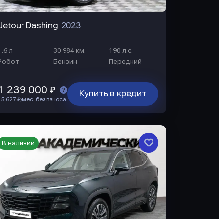
Jetour Dashing
2023
1.6 л
30 984 км.
190 л.с.
Робот
Бензин
Передний
1 239 000 ₽
Купить в кредит
15 627 ₽/мес. без взноса
В наличии