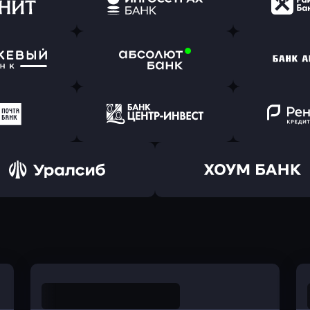
(Тинькофф)
в Альфа-Банк
в АТ
ь заявку
Оправить заявку
Оправит
т Банк
в Ингосстрах Банк
в Райффа
ь заявку
Оправить заявку
Оправит
ранжевый
в Абсолют Банк
в Банк 
ь заявку
Оправить заявку
Оправит
а Банк
в Центр-Инвест
в Ренес
Оправить заявку
Оправить заявку
в Уралсиб Банк
в Хоум Банк