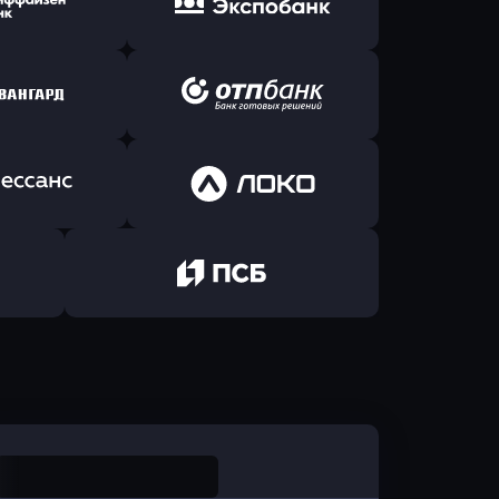
Б Банк
в ВТБ
ь заявку
Оправить заявку
йзен Банк
в Экспобанк
ь заявку
Оправить заявку
Авангард
в ОТП БАНК
ь заявку
Оправить заявку
санс Банк
в Локо-Банк
Оправить заявку
в Промсвязьбанк