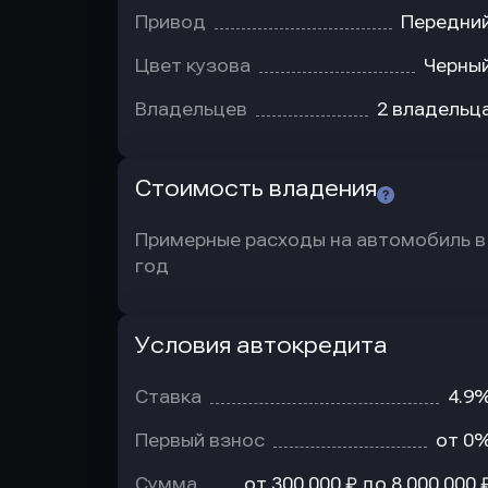
Привод
Передни
Цвет кузова
Черны
Владельцев
2 владельц
Стоимость владения
Примерные расходы на автомобиль в
год
Условия автокредита
Условия
автокредита
Ставка
4.9
Первый взнос
от 0
Сумма
от 300 000 ₽ до 8 000 000 