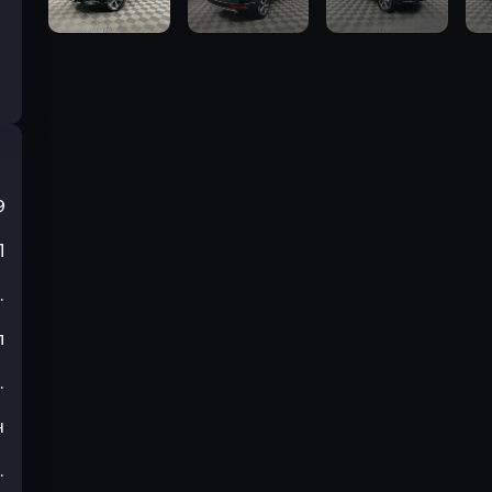
9
П
.
л
.
н
.