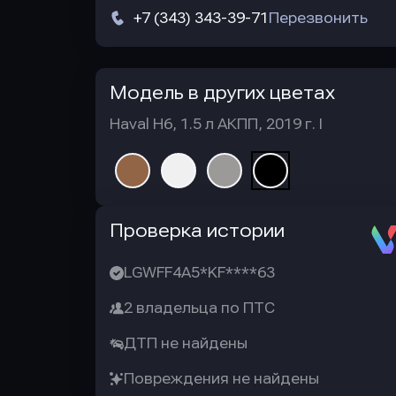
+7 (343) 343-39-71
Перезвонить
Модель в других цветах
Haval H6, 1.5 л АКПП, 2019 г. I
Автотека
Проверка истории
LGWFF4A5*KF****63
2 владельца по ПТС
ДТП не найдены
Повреждения не найдены