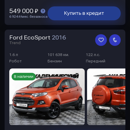
549 000 ₽
Купить в кредит
6 924 ₽/мес. без взноса
Ford EcoSport
2016
Trend
1.6 л
101 638 км.
122 л.с.
Робот
Бензин
Передний
В наличии