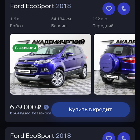
Ford EcoSport
2018
1.6 л
84 134 км.
122 л.с.
Робот
Бензин
Передний
В наличии
679 000 ₽
Купить в кредит
8 564 ₽/мес. без взноса
Ford EcoSport
2018