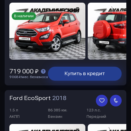
В наличии
719 000 ₽
Купить в кредит
9 068 ₽/мес. без взноса
Ford EcoSport
2018
1.5 л
86 385 км.
123 л.с.
АКПП
Бензин
Передний