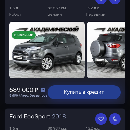
1.6 л
82 567 км.
122 л.с.
Робот
Бензин
Передний
В наличии
689 000 ₽
Купить в кредит
8 690 ₽/мес. без взноса
Ford EcoSport
2018
1.6 л
80 987 км.
122 л.с.