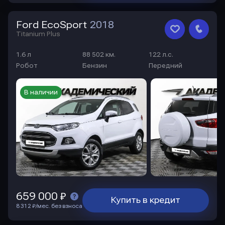
Ford EcoSport
2018
Titanium Plus
1.6 л
88 502 км.
122 л.с.
Робот
Бензин
Передний
В наличии
659 000 ₽
Купить в кредит
8 312 ₽/мес. без взноса