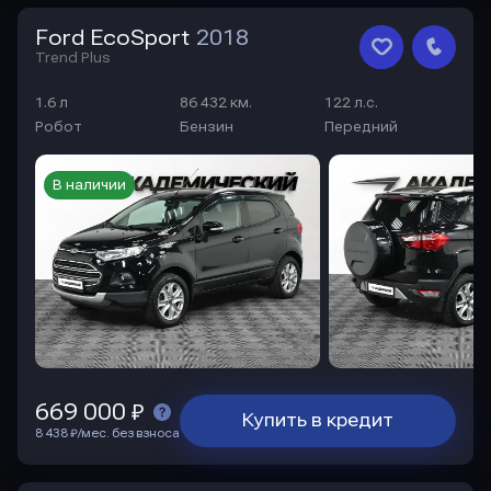
Ford EcoSport
2018
Trend Plus
1.6 л
86 432 км.
122 л.с.
Робот
Бензин
Передний
В наличии
669 000 ₽
Купить в кредит
8 438 ₽/мес. без взноса