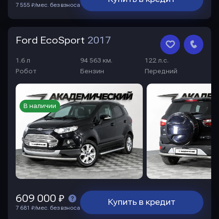
7 555 ₽/мес. без взноса
Ford EcoSport
2017
1.6 л
94 563 км.
122 л.с.
Робот
Бензин
Передний
В наличии
609 000 ₽
Купить в кредит
7 681 ₽/мес. без взноса