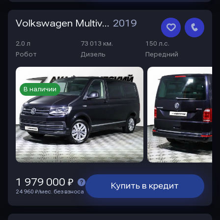
Volkswagen Multivan
2019
2.0 л
73 013 км.
150 л.с.
Робот
Дизель
Передний
В наличии
1 979 000 ₽
Купить в кредит
24 960 ₽/мес. без взноса