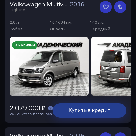
Volkswagen Multivan
2016
Highline
2.0 л
107 634 км.
140 л.с.
Робот
Дизель
Передний
В наличии
2 079 000 ₽
Купить в кредит
26 221 ₽/мес. без взноса
Volkswagen Multivan
2016